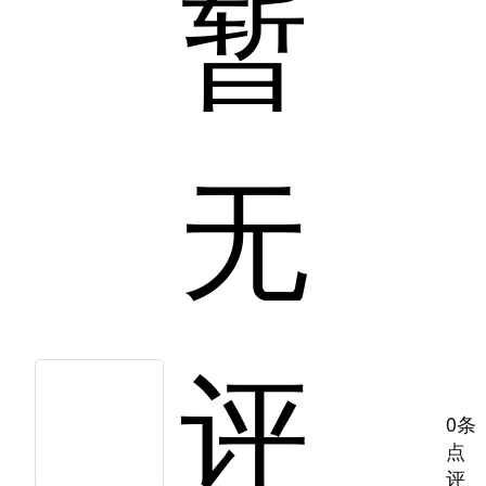
暂
无
评
0条
点
评