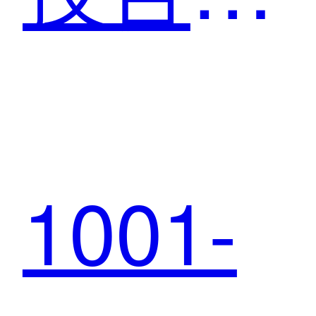
中宏保
1001-
险：一