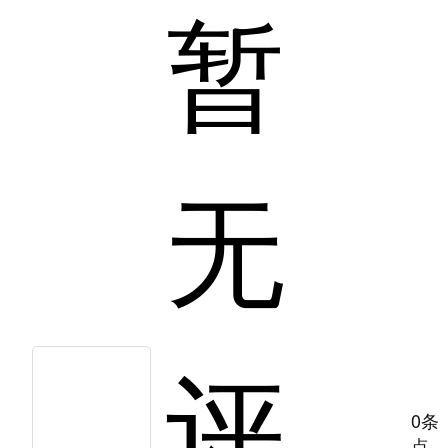
暂
无
评
0条
点