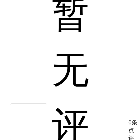
暂
无
评
0条
点
评