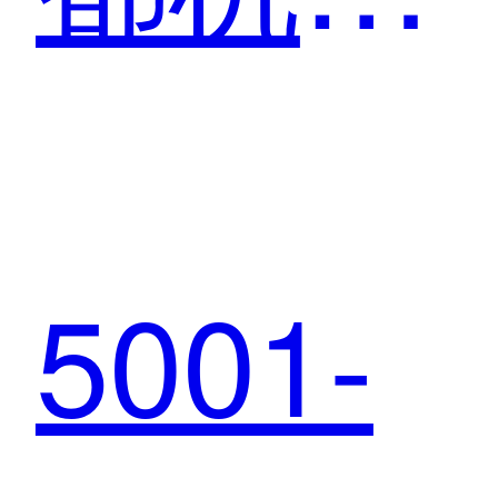
一号楼
5001-
&二号