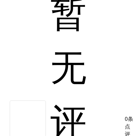
暂
无
评
0条
点
评