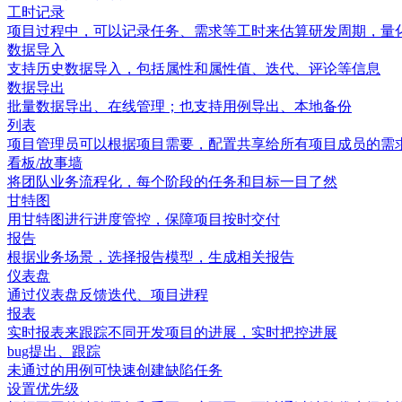
工时记录
项目过程中，可以记录任务、需求等工时来估算研发周期，量
数据导入
支持历史数据导入，包括属性和属性值、迭代、评论等信息
数据导出
批量数据导出、在线管理；也支持用例导出、本地备份
列表
项目管理员可以根据项目需要，配置共享给所有项目成员的需求
看板/故事墙
将团队业务流程化，每个阶段的任务和目标一目了然
甘特图
用甘特图进行进度管控，保障项目按时交付
报告
根据业务场景，选择报告模型，生成相关报告
仪表盘
通过仪表盘反馈迭代、项目进程
报表
实时报表来跟踪不同开发项目的进展，实时把控进展
bug提出、跟踪
未通过的用例可快速创建缺陷任务
设置优先级