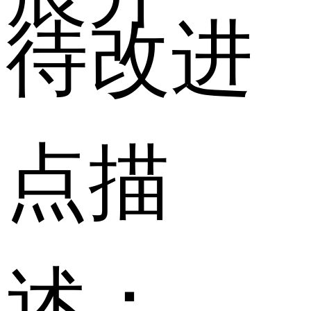
待改进
点描
述：