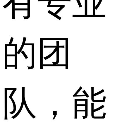
的团
队，能