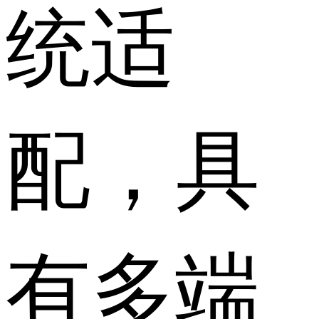
统适
配，具
有多端