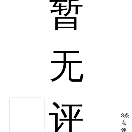
暂
无
评
3条
点
评