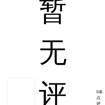
暂
无
评
0条
点
评