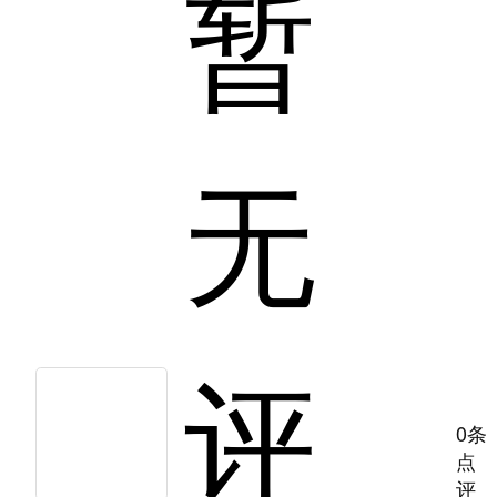
暂
无
评
0条
点
评