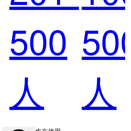
500
50
邮件
动
人
人
原来
件
其他商户也在使用