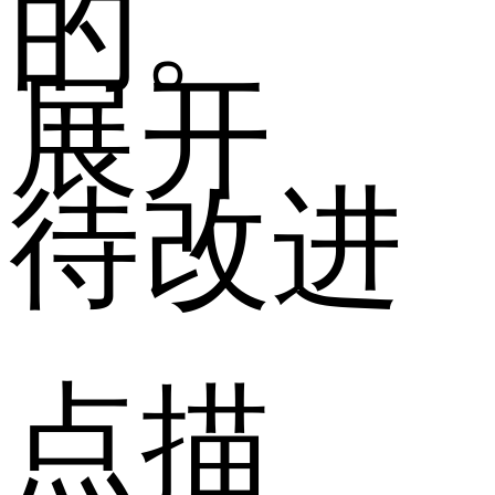
的。
展开
待改进
点描