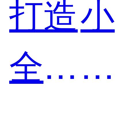
打造
小
全网
鹿
领先
医