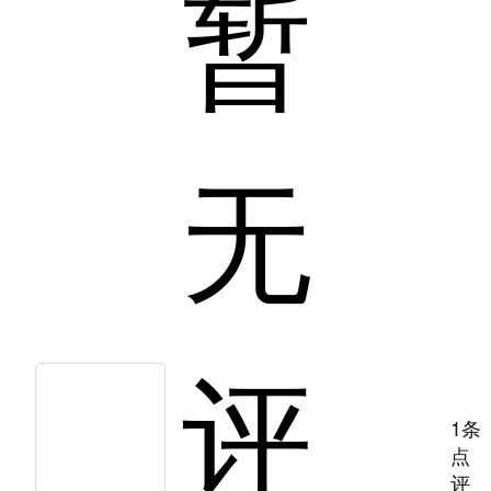
暂
无
评
1条
点
评