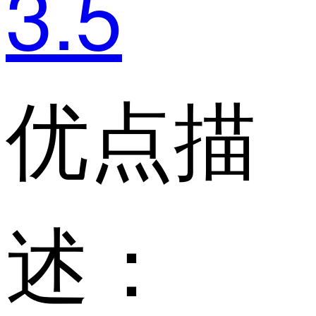
3.5
优点描
述：