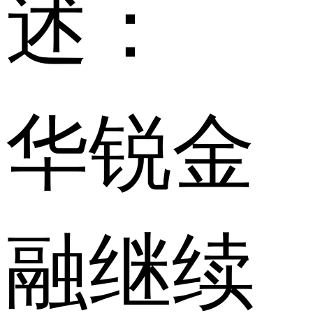
述：
华锐金
融继续