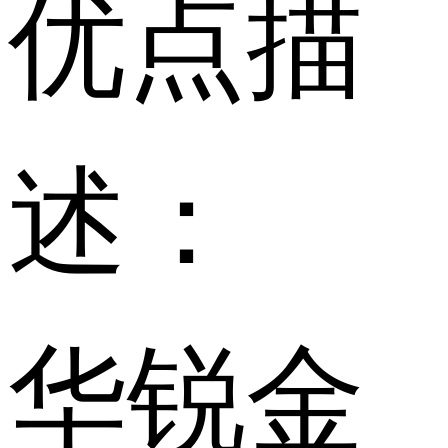
优点描
述：
华锐金