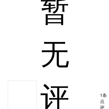
暂
无
评
1条
点
评