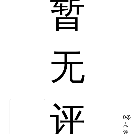
暂
无
评
0条
点
评