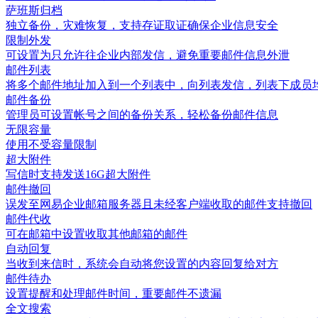
萨班斯归档
独立备份，灾难恢复，支持存证取证确保企业信息安全
限制外发
可设置为只允许往企业内部发信，避免重要邮件信息外泄
邮件列表
将多个邮件地址加入到一个列表中，向列表发信，列表下成员
邮件备份
管理员可设置帐号之间的备份关系，轻松备份邮件信息
无限容量
使用不受容量限制
超大附件
写信时支持发送16G超大附件
邮件撤回
误发至网易企业邮箱服务器且未经客户端收取的邮件支持撤回
邮件代收
可在邮箱中设置收取其他邮箱的邮件
自动回复
当收到来信时，系统会自动将您设置的内容回复给对方
邮件待办
设置提醒和处理邮件时间，重要邮件不遗漏
全文搜索