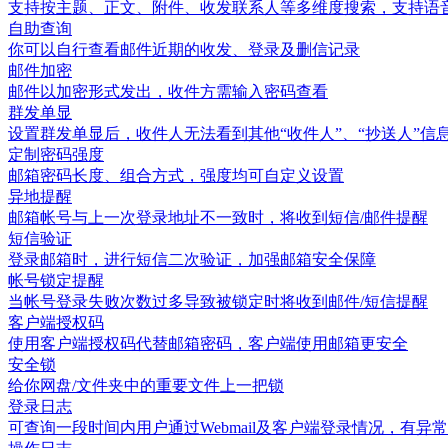
支持按主题、正文、附件、收发联系人等多维度搜索，支持语
自助查询
你可以自行查看邮件近期的收发、登录及删信记录
邮件加密
邮件以加密形式发出，收件方需输入密码查看
群发单显
设置群发单显后，收件人无法看到其他“收件人”、“抄送人”信
定制密码强度
邮箱密码长度、组合方式，强度均可自定义设置
异地提醒
邮箱帐号与上一次登录地址不一致时，将收到短信/邮件提醒
短信验证
登录邮箱时，进行短信二次验证，加强邮箱安全保障
帐号锁定提醒
当帐号登录失败次数过多导致被锁定时将收到邮件/短信提醒
客户端授权码
使用客户端授权码代替邮箱密码，客户端使用邮箱更安全
安全锁
给你网盘/文件夹中的重要文件上一把锁
登录日志
可查询一段时间内用户通过Webmail及客户端登录情况，有异