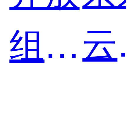
云
组件
创
助你