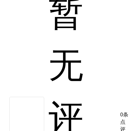
暂
无
评
0条
点
评