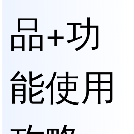
品+功
能使用