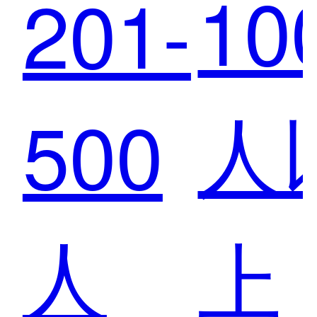
10
201-
间
轻松
人
500
感
打造
人
上
人
智慧