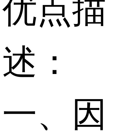
优点描
述：
一、因