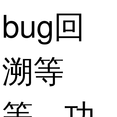
bug回
溯等
等，功