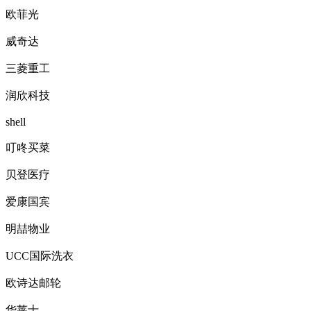
欧菲光
威奇达
三菱重工
润欣科技
shell
叮咚买菜
贝登医疗
爱康国宾
明喆物业
UCC国际洗衣
欧诗达邮轮
华莱士