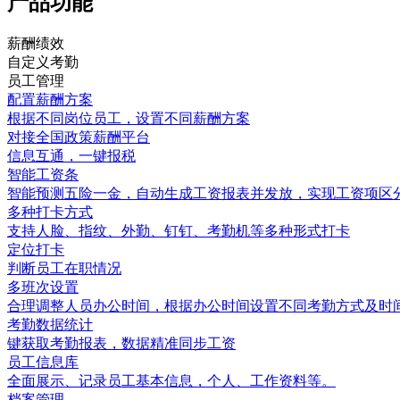
产品功能
薪酬绩效
自定义考勤
员工管理
配置薪酬方案
根据不同岗位员工，设置不同薪酬方案
对接全国政策薪酬平台
信息互通，一键报税
智能工资条
智能预测五险一金，自动生成工资报表并发放，实现工资项区
多种打卡方式
支持人脸、指纹、外勤、钉钉、考勤机等多种形式打卡
定位打卡
判断员工在职情况
多班次设置
合理调整人员办公时间，根据办公时间设置不同考勤方式及时
考勤数据统计
键获取考勤报表，数据精准同步⼯资
员工信息库
全面展示、记录员工基本信息，个人、工作资料等。
档案管理