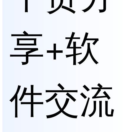
享+软
件交流