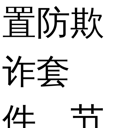
置防欺
诈套
件，节