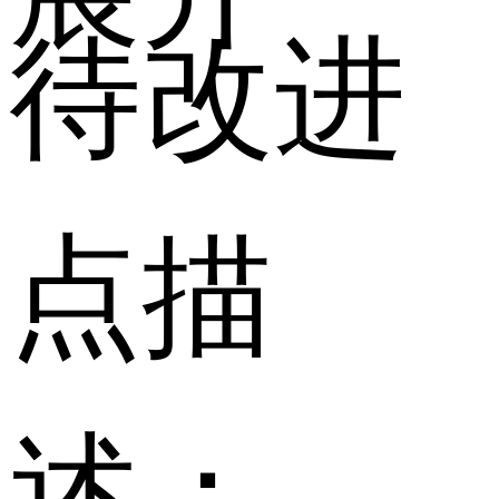
待改进
点描
述：