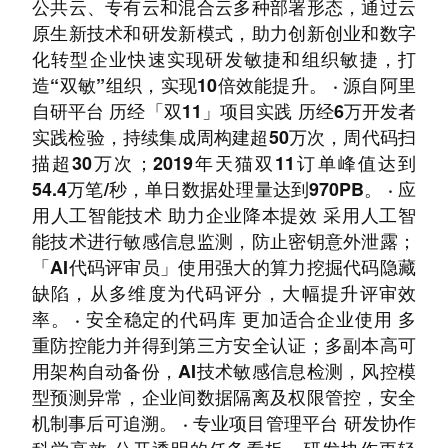
公共云、专有云和混合云多种部署形态，通过云
原生新技术和研发新模式，助力创新创业和数字
化转型企业快速实现研发敏捷和组织敏捷，打
造“双敏”组织，实现10倍效能提升。 · 源自阿里
自研平台 历经「双11」项目实践 历经6万开发者
实践检验，持续集成周构建超50万次，周代码扫
描超30万次；2019年天猫双11订单峰值达到
54.4万笔/秒，单日数据处理量达到970PB。 · 应
用人工智能技术 助力企业降本提效 采用人工智
能技术进行敏感信息监测，防止密钥意外泄露；
「AI代码评审员」使用强大的算力挖掘代码隐藏
缺陷，从多维度为代码评分，大幅提升评审效
率。 · 安全稳定的代码库 更加适合企业使用 多
重防控能力并得到第三方安全认证；多副本高可
用架构自动备份，AI技术敏感信息检测，风控模
型预测异常，企业间数据隔离及权限管控，安全
机制事后可追溯。 · 专业项目管理平台 研发协作