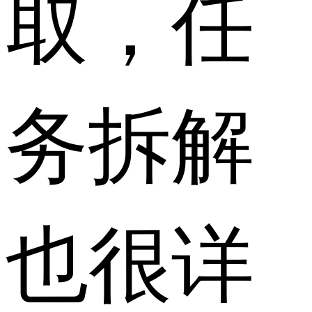
取，任
务拆解
也很详