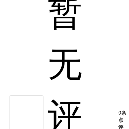
暂
无
评
0条
点
评