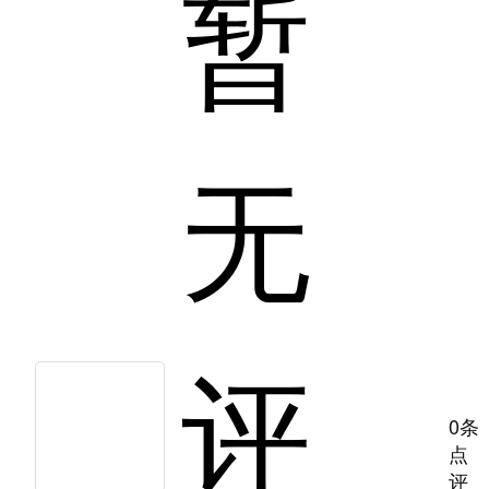
暂
无
评
0条
点
评