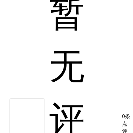
暂
无
评
0条
点
评