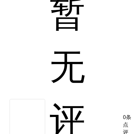
暂
无
评
0条
点
评