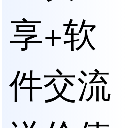
享+软
件交流