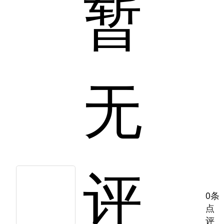
暂
无
评
0条
点
评