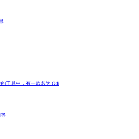
息
供的工具中，有一款名为 Odi
网等