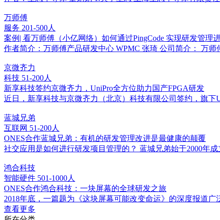
万师傅
服务
201-500人
案例| 看万师傅（小亿网络）如何通过PingCode 实现研发管理
作者简介：万师傅产品研发中心 WPMC 张琦 公司简介： 
京微齐力
科技
51-200人
新享科技签约京微齐力，UniPro全方位助力国产FPGA研发
近日，新享科技与京微齐力（北京）科技有限公司签约，旗下U
蓝城兄弟
互联网
51-200人
ONES合作蓝城兄弟：有机的研发管理改进是最健康的颠覆
社交应用是如何进行研发项目管理的？ 蓝城兄弟始于2000年
鸿合科技
智能硬件
501-1000人
ONES合作鸿合科技：一块屏幕的全球研发之旅
2018年底，一篇题为《这块屏幕可能改变命运》的深度报道广
查看更多
所在分类