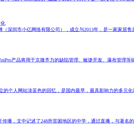
进化
万师傅（深圳市小亿网络有限公司），成立与2013年，是一家家
niPro产品将用于京微齐力的缺陷管理、敏捷开发、瀑布管理等
成立的个人网站淡蓝色的回忆，是国内最早，最具影响力的多元化社
泛传播，文中记述了248所贫困地区的中学，通过直播，与著名