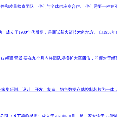
计师，软件和质量检查团队，他们与全球供应商合作。 他们需要一种
，成立于1930年代后期，是测试新火箭技术的地方。 自1958年创
牌公司。 (2)项目背景 要在九个月内将团队规模扩大至四倍，即便对
6年，是一家集研制、设计、开发、制造、销售数据存储控制芯片为一
任公司（以下简称星思）成立于2020年10月，是一家专注于5G