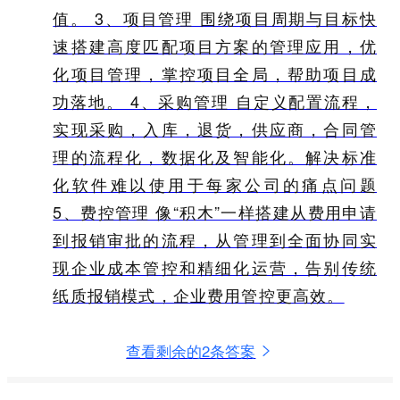
值。 3、项目管理 围绕项目周期与目标快
速搭建高度匹配项目方案的管理应用，优
化项目管理，掌控项目全局，帮助项目成
功落地。 4、采购管理 自定义配置流程，
实现采购，入库，退货，供应商，合同管
理的流程化，数据化及智能化。解决标准
化软件难以使用于每家公司的痛点问题
5、费控管理 像“积木”一样搭建从费用申请
到报销审批的流程，从管理到全面协同实
现企业成本管控和精细化运营，告别传统
纸质报销模式，企业费用管控更高效。
查看剩余的2条答案