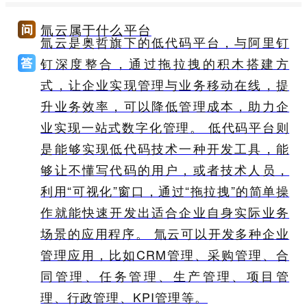
氚云属于什么平台
氚云是奥哲旗下的低代码平台，与阿里钉
钉深度整合，通过拖拉拽的积木搭建方
式，让企业实现管理与业务移动在线，提
升业务效率，可以降低管理成本，助力企
业实现一站式数字化管理。 低代码平台则
是能够实现低代码技术一种开发工具，能
够让不懂写代码的用户，或者技术人员，
利用“可视化”窗口，通过“拖拉拽”的简单操
作就能快速开发出适合企业自身实际业务
场景的应用程序。 氚云可以开发多种企业
管理应用，比如CRM管理、采购管理、合
同管理、任务管理、生产管理、项目管
理、行政管理、KPI管理等。