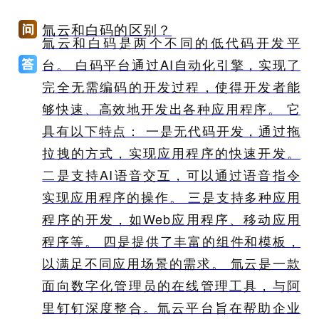
氚云和白码的区别？
氚云和白码是两个不同的低代码开发平
台。 白码平台通过AI自动化引擎，实现了
完全无需编码的开发过程，使得开发者能
够快速、高效地开发出各种应用程序。 它
具有以下特点： 一是无代码开发，通过拖
拉拽的方式，实现应用程序的快速开发。
二是支持AI语音交互，可以通过语音指令
实现应用程序的操作。 三是支持多种应用
程序的开发，如Web应用程序、移动应用
程序等。 四是提供了丰富的组件和模板，
以满足不同应用场景的需求。 氚云是一款
面向数字化管理员的在线管理工具，与阿
里钉钉深度整合。氚云平台旨在帮助企业