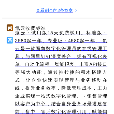
查看剩余的2条答案
氚云收费标准
氚云：试用版15天免费试用。标准版：
2980起一年。专业版：4980起一年。 氚
云是一款面向数字化管理员的在线管理工
具，与阿里钉钉深度整合，拥有可视化表
单、自动化流程、智能报表、丰富API接口
等强大功能，通过拖拉拽的积木搭建方
式，让企业快速实现管理与业务移动在
线，提升业务效率，降低管理成本，主力
企业实现一站式数字化管理。 · 销售管理
以客户为中心，结合自身业务场景搭建售
前，售中，售后数字化管理引用，赋能销