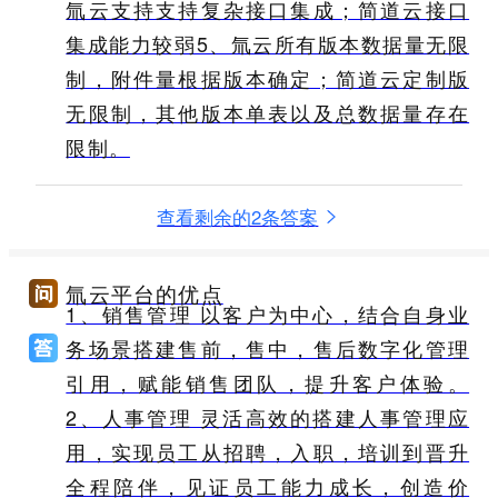
氚云支持支持复杂接口集成；简道云接口
集成能力较弱5、氚云所有版本数据量无限
制，附件量根据版本确定；简道云定制版
无限制，其他版本单表以及总数据量存在
限制。
查看剩余的2条答案
氚云平台的优点
1、销售管理 以客户为中心，结合自身业
务场景搭建售前，售中，售后数字化管理
引用，赋能销售团队，提升客户体验。
2、人事管理 灵活高效的搭建人事管理应
用，实现员工从招聘，入职，培训到晋升
全程陪伴，见证员工能力成长，创造价