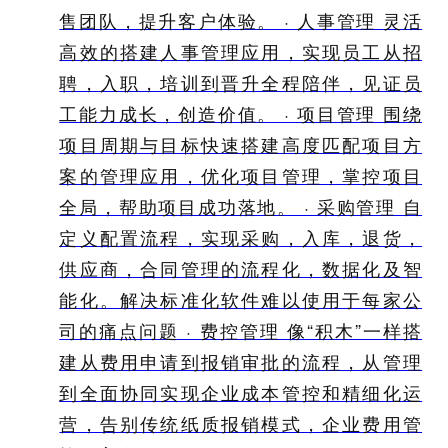
售团队，提升客户体验。 · 人事管理 灵活
高效的搭建人事管理应用，实现员工从招
聘，入职，培训到晋升全程陪伴，见证员
工能力成长，创造价值。 · 项目管理 围绕
项目周期与目标快速搭建高度匹配项目方
案的管理应用，优化项目管理，掌控项目
全局，帮助项目成功落地。 · 采购管理 自
定义配置流程，实现采购，入库，退货，
供应商，合同管理的流程化，数据化及智
能化。解决标准化软件难以使用于每家公
司的痛点问题 · 费控管理 像“积木”一样搭
建从费用申请到报销审批的流程，从管理
到全面协同实现企业成本管控和精细化运
营，告别传统纸质报销模式，企业费用管