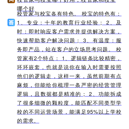
哪个好
校管家与校宝各有特色。 校宝的特色有：
1、专业：十年的教育行业经验； 2、及
时：即时响应客户需求并提供解决方案，
快速帮助客户解决问题； 3、有温度：服
务即产品，站在客户的立场思考问题。 校
管家有2个特点： 1、逻辑链条比较精密，
环环嵌套，也就是说你在输入时需要按照
他们的逻辑走，这样一来，虽然前期有点
麻烦，但能给你梳理一条严密的经营管理
逻辑，且数据都是精准的； 2、功能拆成
了很多细微的颗粒度，能匹配不同类型学
校的不同运营场景，能满足95%以上学校
的需求。