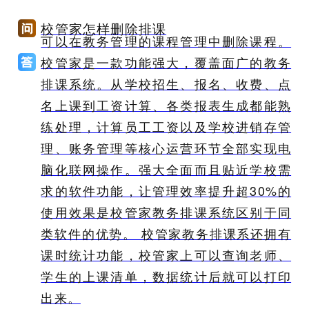
校管家怎样删除排课
可以在教务管理的课程管理中删除课程。
校管家是一款功能强大，覆盖面广的教务
排课系统。从学校招生、报名、收费、点
名上课到工资计算、各类报表生成都能熟
练处理，计算员工工资以及学校进销存管
理、账务管理等核心运营环节全部实现电
脑化联网操作。强大全面而且贴近学校需
求的软件功能，让管理效率提升超30%的
使用效果是校管家教务排课系统区别于同
类软件的优势。 校管家教务排课系还拥有
课时统计功能，校管家上可以查询老师、
学生的上课清单，数据统计后就可以打印
出来。