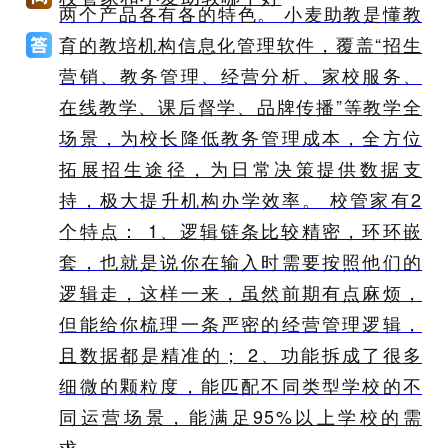
两个产品各有各的特色。 小麦助教是懂教
育的教培机构信息化管理软件，覆盖“招生
营销、教务管理、经营分析、家校服务、
在线教学、课后督学、品牌传播”等教学全
场景，为校长降低教务管理成本，全方位
拓展招生途径，为日常决策提供数据支
持，极大提升机构办学效率。 校管家有2
个特点： 1、逻辑链条比较精密，环环嵌
套，也就是说你在输入时需要按照他们的
逻辑走，这样一来，虽然前期有点麻烦，
但能给你梳理一条严密的经营管理逻辑，
且数据都是精准的； 2、功能拆成了很多
细微的颗粒度，能匹配不同类型学校的不
同运营场景，能满足95%以上学校的需
求。