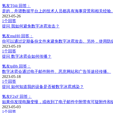
氪友T04i
回答：
是的，舟谱数据平台上的技术人员都具有海事背景和相关经验
2023-05-26
1个回答
提问
我如何避免数字冰雹攻击？
氪友muH0
回答：
你可以通过定期备份文件来避免数字冰雹攻击。另外，使用防
2023-05-19
1个回答
提问
数字冰雹会如何传播？
氪友tpBb
回答：
数字冰雹会通过电子邮件附件、恶意网站和广告等途径传播。
2023-05-18
1个回答
提问
如何知道我的设备是否被数字冰雹感染？
氪友F2xF
回答：
如果你发现电脑变慢，或收到了电子邮件中附带有可疑附件和
2023-05-03
1个回答