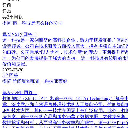
售前
售后
共3个问题
提问
追一科技是怎么样的公司
氪友VSFy
回答：
追一科技是一家创新型的高科技企业，致力于研发和推广智能
设等领域。公司在技术研发方面投入巨大，拥有多项自主知识
的口碑。公司秉承“以人为本，技术创新”的理念，不断提升
才，为公司的发展提供了强大的支持。 追一科技具有较强的
价值和贡献。
2022-03-30
3个回答
提问
竹间智能和追一科技哪家好
氪友GeMJ
回答：
竹间智能（ZhuJian AI）和追一科技（ZhiYi Tech
觉、深度学习和自然语言处理技术的人工智能公司。竹间智能
识别技术方面，其Face++技术在国际上被广泛应用。此外
决方案。追一科技的产品和服务涵盖了数据挖掘、大数据分析
数据挖掘和分析，从而提高业务效率和准确性。追一科技也在