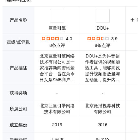
产品名称
巨量引擎
DOU+
4.0
3.9
星级/点评数
8条点评
8条点评
北京巨量引擎网络
DOU+是为抖音创
技术有限公司是一
作者提供的视频加
产品描述
家推荐新闻资讯聚
热工具，能够高效
合平台，旨在为今
提升视频播放量与
日头条SMB商户提
互动量，提升内容
供账户操作的相关
的曝光效果，助力
知识学习，为商户
抖音用户的多样化
获得奖项
-
-
提供快速对接客服
需求，预计使用10
的相关在线服务，
0元，可以带来500
北京巨量引擎网络
北京微播视界科技
所属公司
以及行业案例的分
0+曝光。 具有多重
技术有限公司
有限公司
享。巨量引擎依托
优势： -操作便
于字节跳动创新的
捷：APP端可直接
成立年份
2016
2016
用户产品生态所给
操作使用 -互动性
予的规模化注意力
强：多触点交互，
数据，巨量引擎以
强力聚粉效果清晰
最新融资
未融资
种子轮