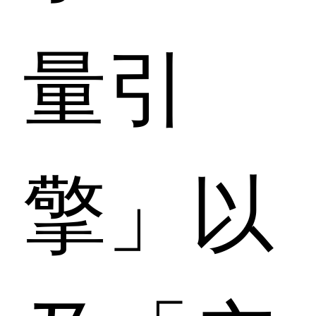
量引
擎」以