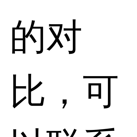
的对
比，可