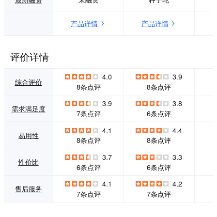
领先的智能技术不
可见 -流量优质：
断激发人们的内容
基于抖音平台优质
产品详情
产品详情
创造力，并将创造
用户流量，强力增
力转化为企业的生
加热度
意驱动力，为企业
客户创造更高的商
评价详情
业价值，成为企业
的有力引擎，驱动
4.0
3.9
生意的有效增长。
综合评价
8条点评
8条点评
3.9
3.8
需求满足度
7条点评
6条点评
4.1
4.4
易用性
8条点评
8条点评
3.7
3.3
性价比
6条点评
6条点评
4.1
4.2
售后服务
7条点评
7条点评