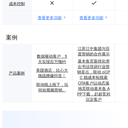
成本控制
查看更多功能
查看更多功能
案例
江苏江中集团与百
度营销的合作展示
数据驱动客户，5
基木鱼页面优化突
天实现百万预约
出书法培训行业营
美团酒店，比心大
销卖点，联动 oCP
产品案例
挑战撩爆抖音！
C 稳成本拓线索
OTA客户以动态落
联动线上线下，玩
地页联动基木鱼 A
转短视频营销。
PP下载，赶超竞对
沉淀客户