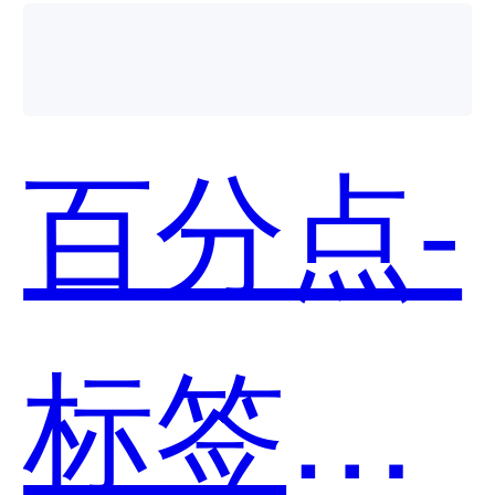
用？
百分点-
标签管