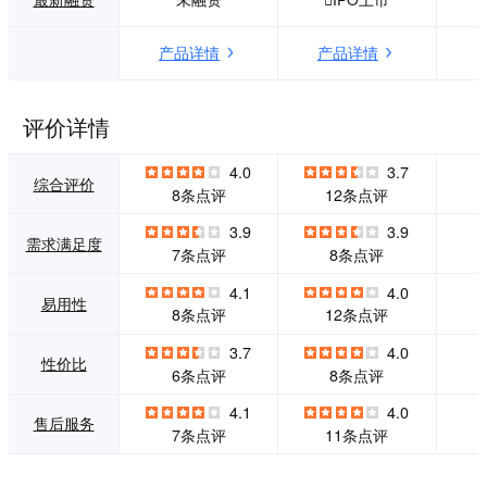
领先的智能技术不
国营销人员互联网
断激发人们的内容
营销水平的不断提
产品详情
产品详情
创造力，并将创造
升，让互联网营销
力转化为企业的生
的理念、方法成为
意驱动力，为企业
广大营销人员的常
客户创造更高的商
识，从而带动中国
评价详情
业价值，成为企业
企业应用现代营销
的有力引擎，驱动
手段的能力不断上
4.0
3.7
生意的有效增长。
升。
综合评价
8条点评
12条点评
3.9
3.9
需求满足度
7条点评
8条点评
4.1
4.0
易用性
8条点评
12条点评
3.7
4.0
性价比
6条点评
8条点评
4.1
4.0
售后服务
7条点评
11条点评