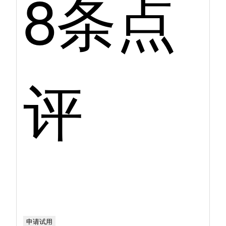
8条点
评
申请试用