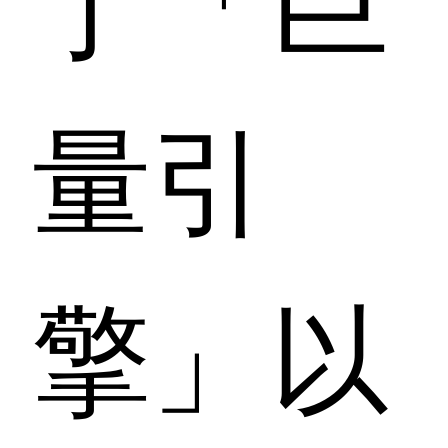
量引
擎」以