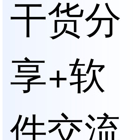
干货分
享+软
件交流