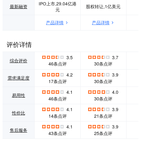
IPO上市,29.04亿港
验为核心的交易模
全国25个城市设有
最新融资
股权转让,1亿美元
元
式。平台在企业端
服务机构，是国内
和个人端均提供基
领先的专业人力资
产品详情
产品详情
础服务和付费增值
源服务机构。 “前
服务，帮助让职场
程无忧”的专业培训
人更成功。
测评顾问为企业量
身定制各种公开课
评价详情
程、内部培训、实
战模拟及体验式培
3.5
3.7
训，帮助企业员工
综合评价
46条点评
30条点评
迅速提高职业水
平、加强专业知识
4.2
3.9
和综合素质，轻松
需求满足度
17条点评
30条点评
面对工作挑战。“前
程无忧”同时提供权
4.1
4.0
威的人才测评工具
易用性
46条点评
30条点评
及服务，帮助企业
在招聘选拔、人才
4.1
3.9
评估及发展、素质
性价比
14条点评
21条点评
模型建立方面提供
完整的解决方案。
4.1
3.9
售后服务
“前程无忧”的人事
43条点评
25条点评
外包服务提供人事