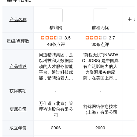
产品名称
猎聘网
前程无忧
3.5
3.7
星级/点评数
46条点评
30条点评
同道猎聘集团，是
“前程无忧”(NASDA
以科技和大数据驱
Q: JOBS) 是中国具
产品描述
动的人才服务智能
有广泛影响力的人
平台。通过科技赋
力资源服务供应
能，猎聘沿着人力
商，在美国上市的
资源价值链，持续
中国人力资源服务
升级产品和布局新
企业。它运用了网
获得奖项
-
-
业务，向企业和个
络媒体及先进的移
人提供更加完善的
动端信息技术，加
万仕道（北京）管
前锦网络信息技术
人力资源服务。 平
上经验丰富的专业
所属公司
理咨询股份有限公
（上海）有限公司
台作为企业、猎
顾问队伍，提供包
司
头、职业经理人的
括招聘猎头、培训
沟通桥梁，将求职
测评和人事外包在
成立年份
2006
2000
和招聘活动线上
内的全方位专业人
化，开启以用户体
力资源服务，现在