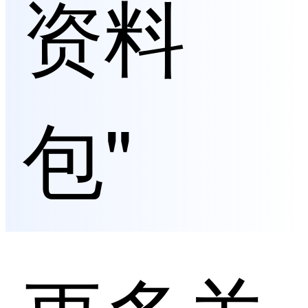
资料
包"