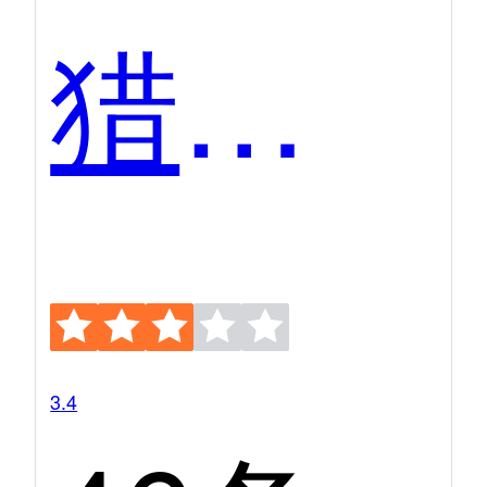
猎聘网
3.4