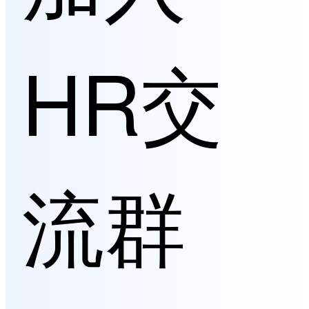
HR交
流群