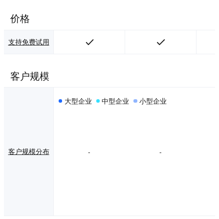
事务代理、人才派
遣从员工招聘到退
价格
工的一站式服务与
咨询，帮助企业更
好地管理人力资
支持免费试用
源，节约成本，让
员工轻装上阵，全
力以赴！ “前程无
客户规模
忧”组织薪酬调查、
调研咨询和典范雇
主评选等一系列人
大型企业
中型企业
小型企业
力资源咨询和评选
活动，提供企业人
力资源的前沿理论
和管理实践，为企
业人才管理提供分
析报告和决策参
客户规模分布
-
-
考。