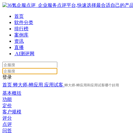
首页
软件分类
排行榜
案例库
资讯
直播
AI测评网
登录
首页
蝉大师-蝉应用
应用试客
蝉大师-蝉应用和应用试客哪个好用
基本概括
功能
定价
客户规模
评分
点评
问答