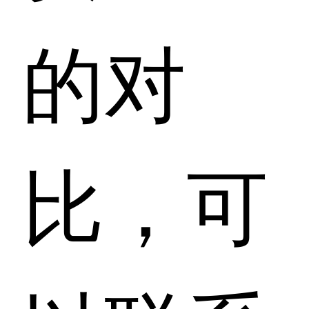
的对
比，可