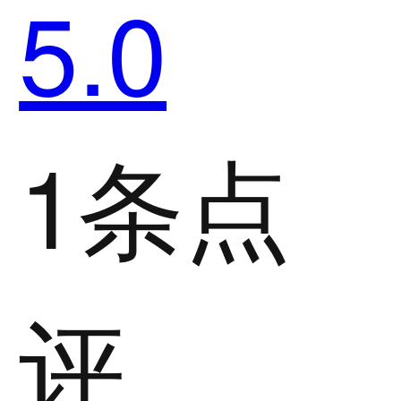
5.0
1条点
评