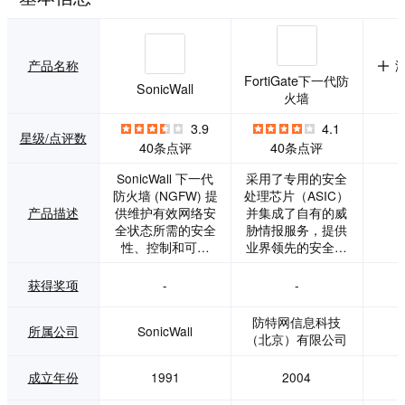
产品名称
FortiGate下一代防
SonicWall
火墙
3.9
4.1
星级/点评数
40条点评
40条点评
SonicWall 下一代
采用了专用的安全
防火墙 (NGFW) 提
处理芯片（ASIC）
产品描述
供维护有效网络安
并集成了自有的威
全状态所需的安全
胁情报服务，提供
性、控制和可见
业界领先的安全保
性。 SonicWall 屡
护功能和包括加密
获殊荣的硬件和先
流量在内的超高性
获得奖项
-
-
进技术内置于每个
能。产品所提供的
防火墙中，让您在
应用、用户和网络
防特网信息科技
所属公司
SonicWall
应对不断发展的威
可视化大大降低了
（北京）有限公司
胁方面占据优势。
安全的复杂度，同
SonicWall 防火墙
时提供安全评级让
成立年份
1991
2004
专为各种规模的网
客户能够遵从安全
络而设计，旨在满
最佳实践。 产品功