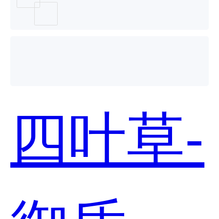
系统
（EDR
四叶草-
和