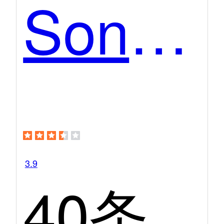
SonicWall
3.9
40条