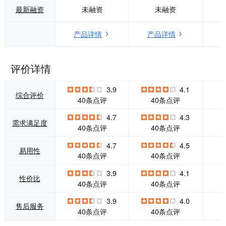
足您的特定安全性
能：应用控制、We
最新融资
未融资
未融资
和可用性需求，而
b过滤、FortiCloud
且经济实惠，不仅
沙箱、反病毒、入
产品详情
产品详情
保护您的预算，同
侵防御、病毒爆发
时保护您的网络。
防护服务、内容阻
断&复原、IP信誉和
反僵尸网络。
评价详情
3.9
4.1
综合评价
40条点评
40条点评
4.7
4.3
需求满足度
40条点评
40条点评
4.7
4.5
易用性
40条点评
40条点评
3.9
4.1
性价比
40条点评
40条点评
3.9
4.0
售后服务
40条点评
40条点评