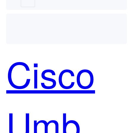
Umbrell
Cisco
哪个好
Umbrell