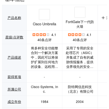
产品名称
FortiGate下一代防
Cisco Umbrella
火墙
4.1
4.1
星级/点评数
40条点评
40条点评
将多种安全功能整
采用了专用的安全
合到一个解决方案
处理芯片（ASIC）
产品描述
中，因此可以将保
并集成了自有的威
护扩展到任何地方
胁情报服务，提供
的设备、远程用户
业界领先的安全保
和分布式位置。通
护功能和包括加密
过保护互联网访问
流量在内的超高性
获得奖项
-
-
和控制跨网络、分
能。产品所提供的
支机构和漫游用户
应用、用户和网络
Cisco Systems, In
防特网信息科技
所属公司
的云应用程序使用
可视化大大降低了
c.
（北京）有限公司
来增强安全弹性。
安全的复杂度，同
为超过24,000个组
时提供安全评级让
成立年份
1984
2004
织（并且还在增
客户能够遵从安全
加）提供快速、安
最佳实践。 产品功