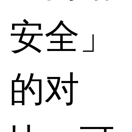
安全」
的对