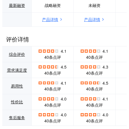
全和可靠的互联网
能：应用控制、We
最新融资
战略融资
未融资
体验。使用互联网
b过滤、FortiCloud
的基础设施在建立
沙箱、反病毒、入
产品详情
产品详情
连接之前阻止恶意
侵防御、病毒爆发
和不需要的域、IP
防护服务、内容阻
地址和云应用程
断&复原、IP信誉和
序。 安全访问服务
反僵尸网络。
评价详情
边缘 (SASE) 模型
融合了孤立的服
4.1
4.1
务，包括安全Web
综合评价
40条点评
40条点评
网关、云交付防火
墙、云访问安全代
4.5
4.3
需求满足度
理和DNS安全性，
40条点评
40条点评
以实现管理简单、
更严格的安全性和
4.1
4.5
易用性
更好的控制。
40条点评
40条点评
4.0
4.1
性价比
40条点评
40条点评
4.0
4.0
售后服务
40条点评
40条点评