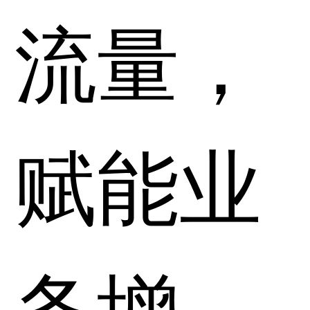
流量，
赋能业
务增