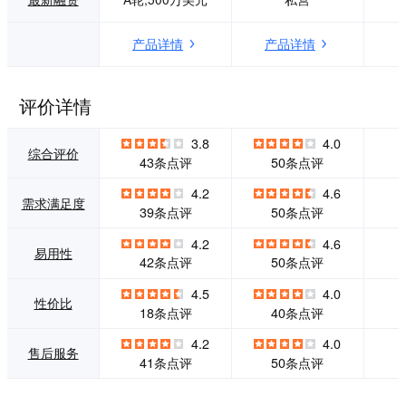
通互动场景效率提
联系，如：即时聊
升，并提供一体化
天、邮件、呼叫中
产品详情
产品详情
服务营销解决方
心、Web表单等。
案。 截止到2021年
Zoho Desk收集并
第四季度，美洽共
汇总来自不同渠道
服务了35万家企业
的所有服务支持工
评价详情
用户，现已覆盖包
单，高效管理工单
括互联网软件、教
从发起、分配、升
3.8
4.0
育培训、医疗、电
级、协作、进度监
综合评价
43条点评
50条点评
子商务、金融、生
控、问题解决的全
活服务和房地产等
部流程。 智能在线
4.2
4.6
需求满足度
行业领域。
客服系统：与您的
39条点评
50条点评
网站访客在线实时
聊天，抓住每一次
4.2
4.6
易用性
沟通机会，有效提
42条点评
50条点评
高在线访客的转化
率。设置聊天机器
4.5
4.0
性价比
人，您的网站将可
18条点评
40条点评
提供全天候不掉线
的优质服务，有效
4.2
4.0
售后服务
节省人力成本。 个
41条点评
50条点评
性化的售后帮助
台：即便您不知如