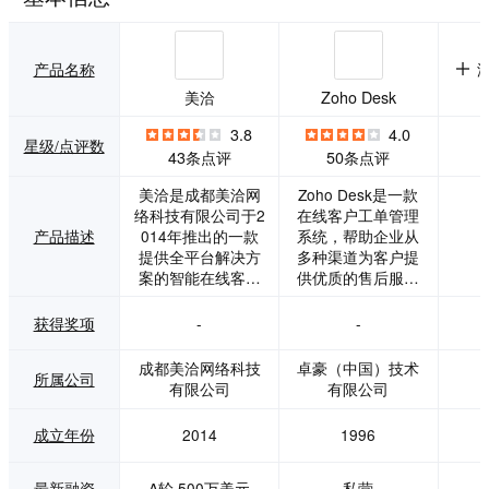
产品名称
美洽
Zoho Desk
3.8
4.0
星级/点评数
43条点评
50条点评
美洽是成都美洽网
Zoho Desk是一款
络科技有限公司于2
在线客户工单管理
产品描述
014年推出的一款
系统，帮助企业从
提供全平台解决方
多种渠道为客户提
案的智能在线客服
供优质的售后服务
系统，提供一站式
支持，持续提升客
客户互动 SaaS 服
户满意度和忠诚
获得奖项
-
-
务； 目前美洽拥有
度。它是业内首款
在线客服、呼叫中
具有背景信息感知
成都美洽网络科技
卓豪（中国）技术
所属公司
心、客服机器人、
的售后帮助台软件
有限公司
有限公司
工单系统、营销机
——让您的客户服
器人、客服外包和
务水平超越同行。
成立年份
2014
1996
私有化部署等产
多渠道服务工单系
品，致力于帮助企
统：客户往往从多
业与客户的在线沟
个渠道与企业建立
最新融资
A轮,500万美元
私营