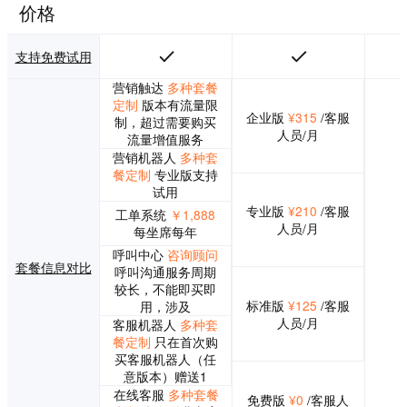
何编写代码，也可
价格
以自定义您的企业
专属帮助台软件，
满足您的客户服务
支持免费试用
需求。每一个细节
营销触达
多种套餐
都可以充分展现企
定制
版本有流量限
业个性，比如将展
企业版
¥315
/客服
制，超过需要购买
示企业Logo ，创建
人员/月
流量增值服务
自定义字段，或者
营销机器人
多种套
设计您自己的电子
餐定制
专业版支持
邮件模板和短信模
试用
板。
专业版
¥210
/客服
工单系统
￥1,888
人员/月
每坐席每年
呼叫中心
咨询顾问
套餐信息对比
呼叫沟通服务周期
较长，不能即买即
标准版
¥125
/客服
用，涉及
人员/月
客服机器人
多种套
餐定制
只在首次购
买客服机器人（任
意版本）赠送1
在线客服
多种套餐
免费版
¥0
/客服人