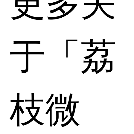
于「荔
枝微