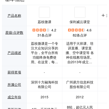
产品名称
荔枝微课
保利威云课堂
4.2
4.6
星级/点评数
31条点评
82条点评
荔枝微课是一个专
适用于大班课、培
注大众知识分享的
训直播、课堂直
产品描述
平台，全平台所有
播、空中课堂等 各
功能终身免费使
种在线教培场景。
用。在这里，每个
自2013年成立以
人都可以随时随地
来，保利威已服务
开课分享，也可以
超过20万企业级用
获得奖项
-
-
听课学习。 荔枝微
户，深耕企业培训
课支持微信公众
领域，为企业大学
深圳十方融海科技
广州易方信息科技
所属公司
号、苹果、安卓和
搭建专属直播系
有限公司
股份有限公司
电脑多种方式听课
统。深度服务教
开课；课程内容丰
育、金融、医疗、
成立年份
2015
2012
富多样，包含自我
汽车、房地产、B2
成长、情感关系、
B行业，落地超过6
B轮，超亿元人民
职场提升、投资理
00万场直播，连续