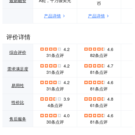
最新融资
A轮，千万级美元
币
财、育儿教育等各
6年服务央视春晚直
个方面，学员可在
播，并为中央党
产品详情
产品详情
平台实现全面提
校、中国人民银
升。同时，平台拥
行、工商银行、建
有3500余万公众号
设银行、中国银
粉丝为讲师导流，
行、清华大学、北
评价详情
官方指导讲师包装
京大学、新东方、
推广课程，共同打
京东、美的等大型
4.2
4.6
造爆款课程，与讲
企业及机构提供视
综合评价
31条点评
82条点评
师一同共赴知识盛
频直播服务，在业
宴，共享知识付费
内率先实践直播中
4.2
4.7
红利。 自2016年6
台项目—建行大
需求满足度
31条点评
81条点评
月上线以来，荔枝
学。疫情期间创下1
微课平台累计使用
129万高规模并发
4.2
4.6
人次超过3亿，服务
记录，获评“停课不
易用性
31条点评
81条点评
导师超过100万
停学突出贡献奖”，
位，已孵化出上百
2020年被评为企业
3.9
4.8
名月入10万的讲
直播服务商排行榜
性价比
4条点评
61条点评
师。荔枝微课扶持
第一名。
大众创新创业，为
4.0
4.6
售后服务
未来创业者提供知
30条点评
81条点评
识变现平台