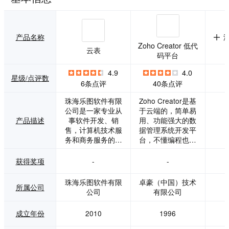
产品名称
Zoho Creator 低代
云表
码平台
4.9
4.0
星级/点评数
6条点评
40条点评
珠海乐图软件有限
Zoho Creator是基
公司是一家专业从
于云端的，简单易
产品描述
事软件开发、销
用、功能强大的数
售，计算机技术服
据管理系统开发平
务和商务服务的高
台，不懂编程也可
科技智能型创新型
以自主构建ERP、
企业。公司的经营
OA、CRM、BP
获得奖项
-
-
理念是通过将管理
M、进销存、财务
知识和前沿软件技
管理、资产管理、
珠海乐图软件有限
卓豪（中国）技术
所属公司
术相结合，帮助企
SCM、人事管理、
公司
有限公司
业用户改善业务流
MIS系统等企业所
程、构建管理体
需的各种管理工
成立年份
2010
1996
系、提高营运效
具。 Zoho Creator
率、提升企业核心
是一款企业级低代