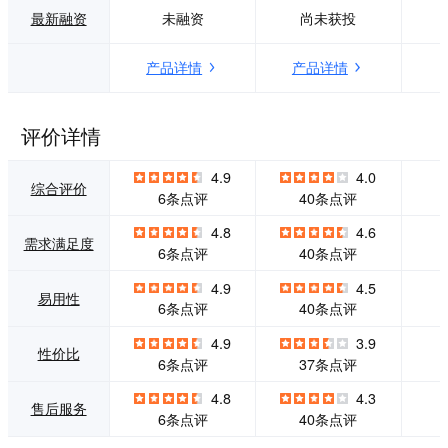
竞争力和快速反应
码开发平台，从简
最新融资
未融资
尚未获投
能力。 云表，是通
单的工作流程到复
过画表格开发管理
杂的管理系统、从
产品详情
产品详情
软件的纯中文开发
构建独立应用再到
工具。适应全行业
应用生态集成，您
各种场景应用，可
只需通过丰富直观
以与主流信息系统
的可视化构建器、
评价详情
无缝集成。开发过
拖拽式操作、代码
程无需编程像搭建
编辑器和现成的应
4.9
4.0
积木一样简便快
用模板，即可快速
综合评价
6条点评
40条点评
捷，功能扩展同样
创建应用程序，助
方便。
力企业数智化。
4.8
4.6
需求满足度
6条点评
40条点评
4.9
4.5
易用性
6条点评
40条点评
4.9
3.9
性价比
6条点评
37条点评
4.8
4.3
售后服务
6条点评
40条点评