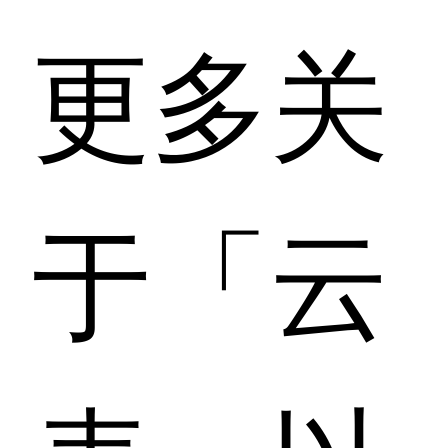
更多关
于「云