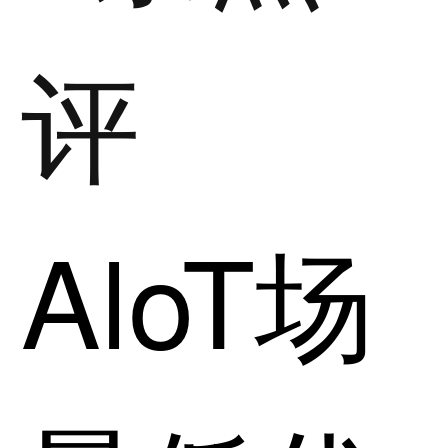
评
AloT场