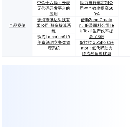
中铁十六局：云表
助力自行车定制公
无代码开发平台的
司生产效率提高50
应用
0%
珠海市讯达科技有
借助Zoho Creato
产品案例
限公司-薪资核算系
r，服装面料公司Te
统
k Textil生产效率提
高了3倍
珠海Lamarina919
美食酒吧之餐饮管
货拉拉 x Zoho Cre
理系统
ator : 低代码助力
物流独角兽破局