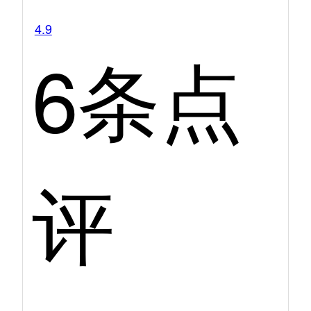
4.9
6条点
评