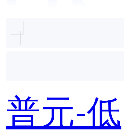
用？
接器和
Zoho
普元-低