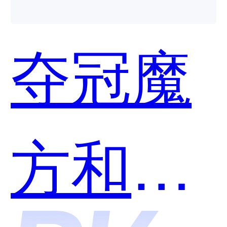
平台哪
夺冠魔
个好
方和
用？