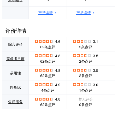
安区，现在已经服
务。 公司拥有经验
务了上千家企业，
丰富的技术团队、
产品详情
产品详情
为广大创业者提供
业界知名的会计团
优质的开业服务。
队、高效服务的工
优开目前主要经营
商团队、业务精湛
范围是：云上公司
的顾问团队、专业
评价详情
注册、公司注册、
负责的客服团队。2
营业执照代办、工
017年，自主研发
4.6
3.1
商登记变更、财务
推出了首个集客户
综合评价
62条点评
2条点评
记账、商标申请、
信息管理、业务订
前置许可代办，公
单管理、数据安全
4.8
3.5
需求满足度
司注销等公司服务
云存储、服务进度
62条点评
2条点评
产品。公司独立开
风险提醒为一体的
发的企业客户服务
智能财税系统“智慧
4.8
3.5
易用性
管理系统，园区管
芒果”。 目前，智
62条点评
2条点评
理系统得到了客户
慧芒果已先后在四
和园区的一致好
川、贵州、广东、
4.9
3.0
性价比
评。 我们更懂创业
浙江等地区成立了
4条点评
1条点评
路上的艰辛与痛
多家直营分公司，
点。“每天努力一
专业人员超过1000
4.8
暂无评分
售后服务
点, 让服务更完
余人，服务客户数
0条点评
62条点评
美”我们靠着这个信
万家，一跃成为西
念前进，整合各方
南地区最具影响力