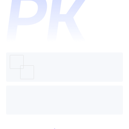
芒果哪
个好
用？