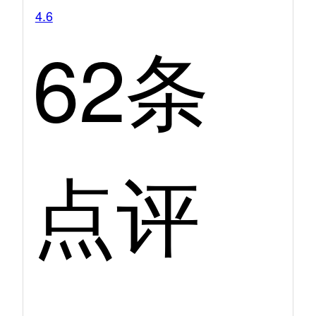
4.6
62条
点评