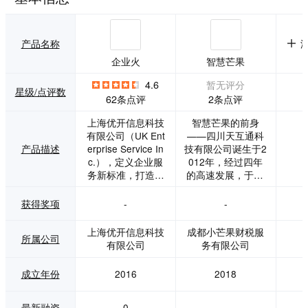
产品名称
企业火
智慧芒果
4.6
暂无评分
星级/点评数
2条点评
62条点评
上海优开信息科技
智慧芒果的前身
有限公司（UK Ent
——四川天互通科
产品描述
erprise Service In
技有限公司诞生于2
c.），定义企业服
012年，经过四年
务新标准，打造标
的高速发展，于20
准化服务体系，是
16年成功转型，成
一家全面为创业者
立了四川芒果财税
获得奖项
-
-
服务的机构，旗下
服务有限公司。 公
品牌企业火，税筹
司秉承“创新、服
上海优开信息科技
成都小芒果财税服
所属公司
园，开业盒子等，
务、专注、价值、
有限公司
务有限公司
我们致力于服务好
安全”的经营理念，
每一家企业，办好
致力于为企业提供
成立年份
2016
2018
每一件事情，树立
注册业务、代理记
好企业品牌！公司
账、增值业务、商
总部坐落在上海静
标注册等财税服
最新融资
0
-