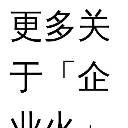
更多关
于「企
业火」