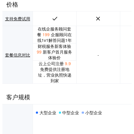
资源，全力打造国
的财税品牌！
价格
内中小微企业服务
品牌企业火® [ww
w.qiyehuo.com]，
支持免费试用
未来将实现线上一
在线企服务顾问套
站式企业生态服务
餐
199
企服顾问在
链，同时打通线下
线1v1解答问题1年
园区、孵化器等实
财税服务新客体验
体，助力国内中小
99
新客户首月服务
微企业快速从0到1
套餐信息对比
-
体验价
的发展。
云上公司注册
9.9
免费提供注册地
址，营业执照快递
到家
客户规模
大型企业
中型企业
小型企业