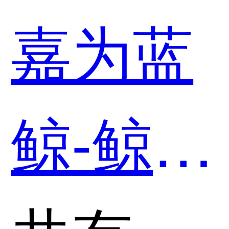
和
嘉为蓝
iFCloud
鲸-鲸翼
统一多