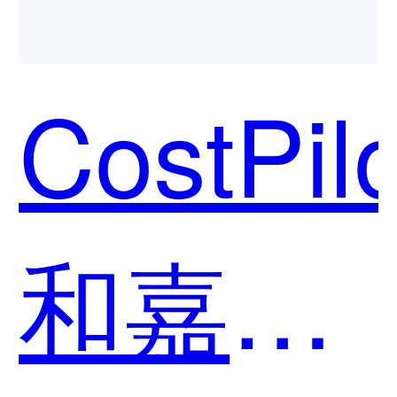
和紫光
CostPilo
用？
恒越-
和嘉为
UNIS