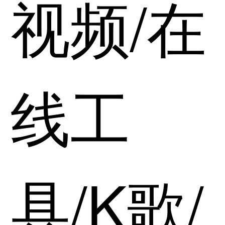
视频/在
线工
具/K歌/