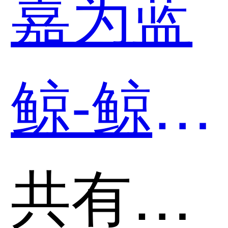
嘉为蓝
鲸-鲸翼
•多云管
共有分类：云管理平台(CMP)