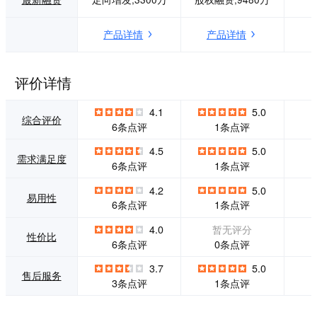
日，作为新媒体影
让世界更生动。
视领域首家平台型
产品详情
产品详情
公司登陆新三板，
成为国内新媒体影
视第一股（股票
码：834630），同
评价详情
时，新片场推出能
量计划，专门为扶
4.1
5.0
植优秀创作人而
综合评价
6条点评
1条点评
设，致力于让作品
加速诞生。</p>
4.5
5.0
需求满足度
6条点评
1条点评
4.2
5.0
易用性
6条点评
1条点评
4.0
暂无评分
性价比
0条点评
6条点评
3.7
5.0
售后服务
3条点评
1条点评