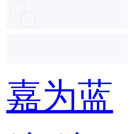
(CMP)
和云霁
嘉为蓝
科技-