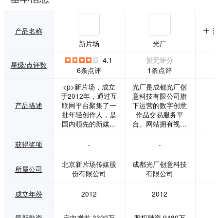
产品名称
新片场
光厂
4.1
暂无评分
星级/点评数
1条点评
6条点评
<p>新片场，成立
光厂是成都光厂创
于2012年，通过互
意科技有限公司旗
产品描述
联网平台聚集了一
下运营的数字创意
批年轻创作人，是
作品交易服务平
国内领先的新媒体
台。网站拥有视频
影视内容出品发行
素材市场，音乐素
平台，先后获得九
材市场，片场，版
获得奖项
-
-
合创投、阿里巴巴
权中心四大业务板
集团、红杉资本、
块。网站始终坚
北京新片场传媒股
成都光厂创意科技
所属公司
中瑞、天星资本、
持“尊重原创，服务
份有限公司
有限公司
完美世界、孚惠资
原创，保护原创”的
本、永桐资本等机
发展理念，通过搭
成立年份
2012
2012
构投资，累计融资
建良性创作环境，
金额上亿元。</p><
源源不断地输出优
p>2015年12月4
秀数字创意作品，
最新融资
定向增发,3300万
股权融资,9480万