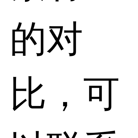
的对
比，可