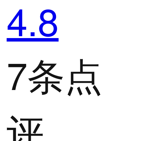
4.8
7条点
评