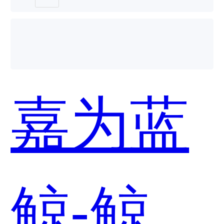
台哪个
台
嘉为蓝
好用？
(CMP)
鲸-鲸翼