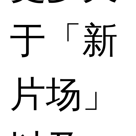
于「新
片场」