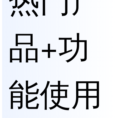
品+功
能使用