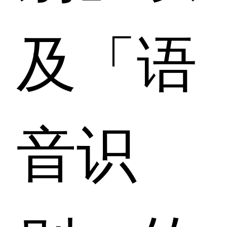
及「语
音识