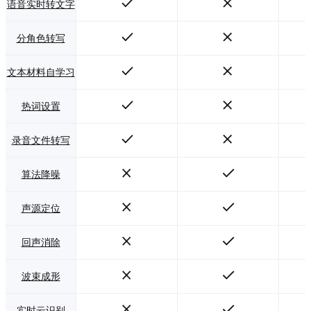
式。 友好的系统交
语音实时转文字
互感，基于Word/
WPS研发前端应
分角色转写
用，不改变用户日
常记录惯，可复用
Word/WPS全部功
文本材料自学习
能，加入语音辅助
记录。
热词设置
录音文件转写
算法降噪
声源定位
回声消除
波束成形
实时云识别