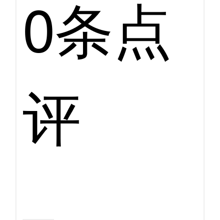
0条点
评