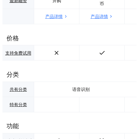
最新融资
并购
币
练,使得业务数据与
英文综合语音技术
底层能力深度融
的公司之一。其语
产品详情
产品详情
合，已解决不同场
音综合技术包括语
景下的识别效果差
音识别、语音合
异。 完备的解决方
成、自然语言理
案，能提供针对不
解、智能交互决
价格
同场景下的完整的
策、声纹识别、情
语音识别（前端拾
绪识别等。&nbsp;
音-处理-后端输
</p>
支持免费试用
出）解决方案。 标
准化、规范化，严
格按国家及相关地
分类
区的建设标准规范
而建设，提供标准
的接口规范，实现
共有分类
语音识别
第三方系统快速对
接。 多样的辅助记
特有分类
录形式，根据不同
的业务场景需求，
提供不同的辅助记
录形式，包括全文
功能
记录，摘要记录以
及模板记录等模