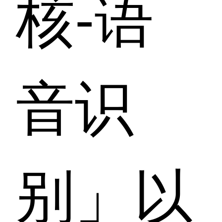
核-语
音识
别」以