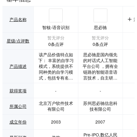
产品名称
智核-语音识别
思必驰
暂无评分
暂无评分
星级/点评数
0条点评
0条点评
该产品价值特点如
思必驰是国内领先
下： 丰富的自学习
的对话式人工智能
产品描述
模式，系统提供不
平台公司 ，拥有全
同种类的自学习模
链路的智能语音语
式，包括专有名词
言技术，自主研发
（人名、地名、公
了新一代的人机交
司名等）特定的文
互平台（DUI），
获得奖项
-
-
本（文书、卷宗、
和人工智能芯片（T
发言稿等）以及实
H1520）；为车联
北京万户软件技术
苏州思必驰信息科
所属公司
操短句（实操修改
网、IoT、以及众多
有限公司
技有限公司
后发生纠正的词
行业场景合作伙伴
语），以提高识别
提供自然语言交互
成立年份
2003
2007
效果。 行业专用引
解决方案。 “思必
擎，针对不同的行
驰”是国际上极少数
Pre-IPO,数亿人民
业场景进行数据训
拥有自主产权和中