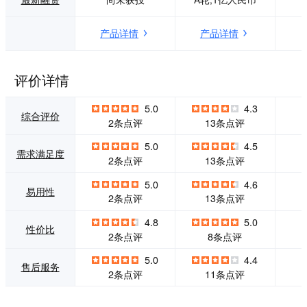
术力、数据力和洞
像，从线索池中锁
察力，输出营销与
定目标潜客。 自动
产品详情
产品详情
销售场景下的全链
触达潜在客户 集成
路解决方案，帮助
智能呼叫系统，通
企业实现业绩成倍
过真人语音与目标
增长。 在数字经济
潜客沟通，确认客
评价详情
时代，当企业面对
户意向，提升客户
巨量数据考验，需
转化率。 实时的销
5.0
4.3
做出更快速更精确
售商机预测 捕捉融
综合评价
2条点评
13条点评
的业务决策时，启
资、新闻舆情、职
客科技的快速成
位招聘等企业动
5.0
4.5
需求满足度
长，突显出AI技术
态，结合商机预测
2条点评
13条点评
与大数据技术在销
模型，实时预测潜
售领域的运用，对
在商机，提前掌握
5.0
4.6
易用性
企业生存与发展的
销售机会。
2条点评
13条点评
影响正日益加强。
4.8
5.0
性价比
2条点评
8条点评
5.0
4.4
售后服务
2条点评
11条点评