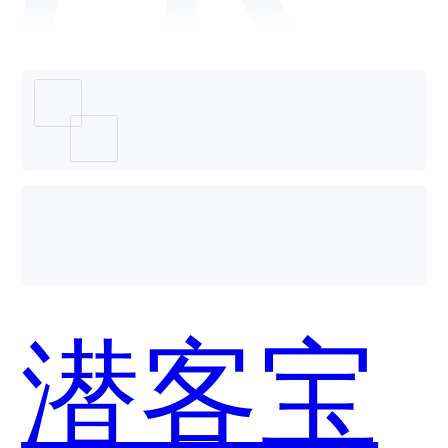
哪个好
用？
潜客宝