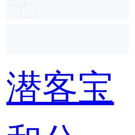
CRM哪
个好
潜客宝
用？