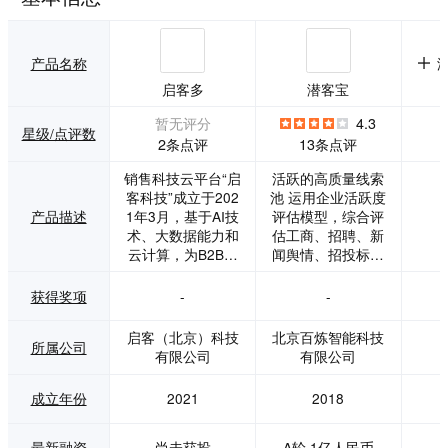
产品名称
启客多
潜客宝
暂无评分
4.3
星级/点评数
2条点评
13条点评
销售科技云平台“启
活跃的高质量线索
客科技”成立于202
池 运用企业活跃度
产品描述
1年3月，基于AI技
评估模型，综合评
术、大数据能力和
估工商、招聘、新
云计算，为B2B企
闻舆情、招投标等
业的营销与销售团
信息，在上亿企业
队，提供商业数据
中优选活跃的企
获得奖项
-
-
的挖掘、分析、洞
业，形成高质量线
察与决策服务。 启
索池。 精准锁定目
启客（北京）科技
北京百炼智能科技
所属公司
客科技已在北京、
标潜客 构建客户画
有限公司
有限公司
上海、杭州、深
像标签体系，根据
圳、重庆等14个地
企业主营业务、所
成立年份
2021
2018
市建立分部，服务
属行业、产业链上
数十个领域的各类
下游等10000+标
规模企业，凭借技
签，描绘客户画
最新融资
尚未获投
A轮,1亿人民币