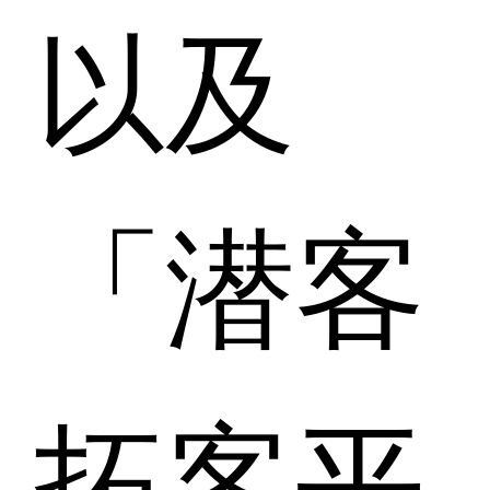
以及
「潜客
拓客平