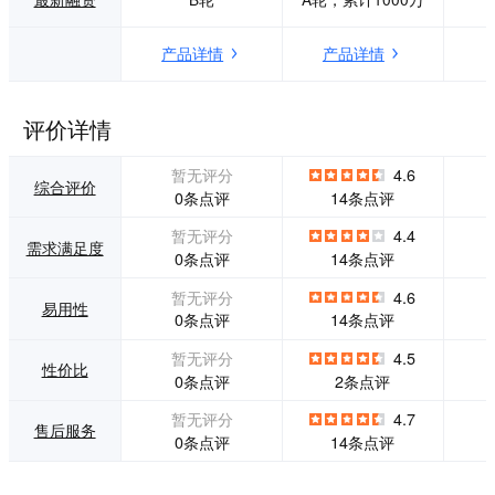
径，消费者从被动
户可以自主上传图
兑换为主动参与，
片或者编辑文字，
产品详情
产品详情
推广更有针对性。
系统智能合成设计
大数据分析，精准
效果图，让用户自
推广，多项数据统
主选择。后端供应
计分析，了解消费
商操作系统描述：
评价详情
者意向，掌握运营
供应商在SaaS系统
动态，推广更有针
自动接单，定制加
暂无评分
4.6
对性。全面提升营
工后发货到用户手
综合评价
0条点评
14条点评
销效率，打造流量
中。LOGO造物，
入口，告别单一的
实现一站式定制企
暂无评分
4.4
需求满足度
积分营销手段搭建
业LOGO衍生产
0条点评
14条点评
多渠道、多形式、
品，服装产品一件
全方位运营体系。
起订。
暂无评分
4.6
易用性
核心功能： 基础商
0条点评
14条点评
城搭建，3分钟内搭
建完成，极大降低
暂无评分
4.5
性价比
企业技术成本。 积
0条点评
2条点评
分兑换，丰富的兑
换玩法，突出积分
暂无评分
4.7
售后服务
价值。 专属供应
0条点评
14条点评
链，海量主流电商
平台自营商品，带