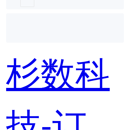
好用？
杉数科
技-订单