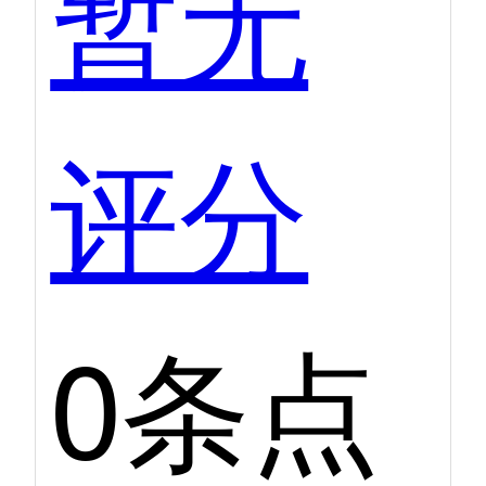
暂无
评分
0条点