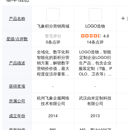
产品名称
飞象积分营销商城
LOGO造物
暂无评分
4.6
星级/点评数
0条点评
14条点评
全域化、数字化和
LOGO造物，智能
智能化的新积分营
定制企业LOGO衍
产品描述
销方案，解锁数字
生产品，包含企业
营销价价值，最大
服装定制（T恤、P
程度促活存量客户
OLO、卫衣等）、
模块化功能、插件
伴手礼定制、办公
式应用，无限扩
用品定制和文创产
获得奖项
-
-
展，基于模块化设
品定制等。前端用
计构建的底层架
户操作系统描述：
杭州飞象企服网络
武汉由米定制科技
所属公司
构，根据实际营销
用户上传企业LOG
技术有限公司
有限公司
需求和业务场景，
O，系统自动将LO
可无限扩展插件应
GO图去底色，匹配
成立年份
2014
2013
用。多维互动，提
到平台所有产品
高黏性，提高趣味
上，生产多种设计
性，增加互动途
效果图。同时，用
最新融资
B轮
A轮，累计1000万