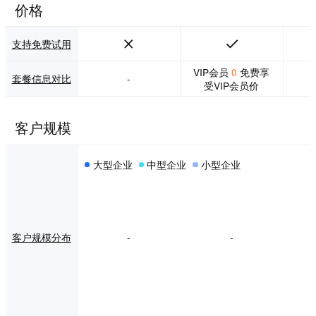
来绝佳用户体验。
价格
营销互动，互动插
件-提升用户活跃，
主题活动-增加积分
支持免费试用
趣味，积分签到-提
供用户留存。 数据
VIP会员
0
免费享
套餐信息对比
-
分析，核心数据一
受VIP会员价
网打尽，持续优化
运营策略。 开放AP
I，开放API数据接
客户规模
口迅速对接，与公
众号&小程序&App
完美结合。
大型企业
中型企业
小型企业
客户规模分布
-
-