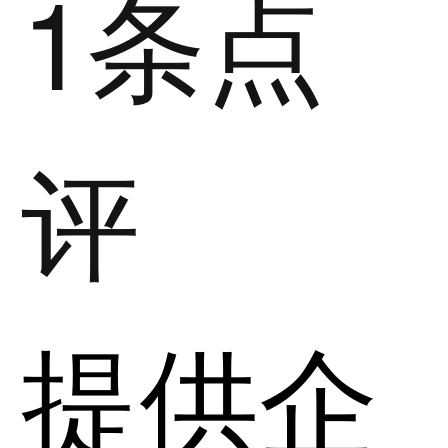
1条点
评
提供企