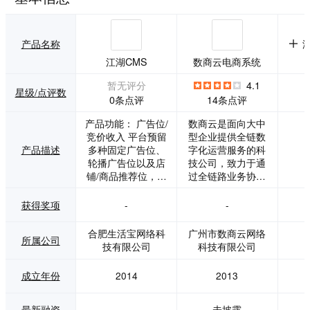
产品名称
江湖CMS
数商云电商系统
暂无评分
4.1
星级/点评数
0条点评
14条点评
产品功能： 广告位/
数商云是面向大中
竞价收入 平台预留
型企业提供全链数
产品描述
多种固定广告位、
字化运营服务的科
轮播广告位以及店
技公司，致力于通
铺/商品推荐位，大
过全链路业务协同
量商家入驻后还可
中台（瓴犀）、用
进行搜索结果的排
户全生命周期运营
获得奖项
-
-
名竞价收费。 平台
系统（盈鱼）和智
自营收入 平台自营
能数据运营体系
合肥生活宝网络科
广州市数商云网络
所属公司
商城更具权威性，
（智象），为企业
技有限公司
科技有限公司
轻松赚取商品差
客户搭建贯通“供应
价。 商品销售抽成
链端-销售渠道端-
成立年份
2014
2013
平台上的所有在售
用户端”的全链数字
入驻/服务年费 商家
化运营体系，创造
入驻、会员增值在
高效、敏捷、开放
最新融资
-
未披露