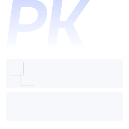
台（联
营）商
城系统