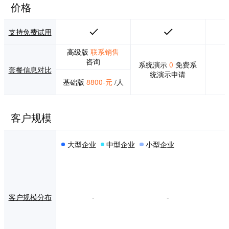
游，端到端的服务
价格
能力生态——开放
门户平台和OpenA
PI体系，随时满足
支持免费试用
企业商业数字化价
值推进的解决方
高级版
联系销售
案。 ·强大的技术中
咨询
系统演示
0
免费系
套餐信息对比
台能力支撑全链业
统演示申请
务 自主研发的伏熙
基础版
8800-元
/人
技术中台，可覆盖
企业IT运营管理
的“CI-CD-CO“全生
客户规模
命周期，安全可
靠。
大型企业
中型企业
小型企业
客户规模分布
-
-