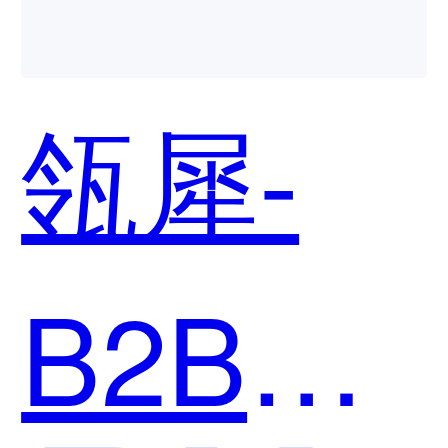
用？
瓴犀-
B2B平