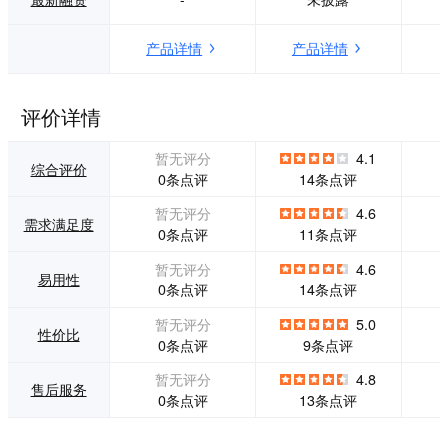
平台知名后可收年
的全链数字化价
费 平台延伸价值 基
值。 ·提供全链业务
产品详情
产品详情
于用户及品牌效应
数字化场景的产品
后投融资会为平台
服务体系 基于企业
产生更大价值
商业数字化价值目
标，数商云可提供
评价详情
涵盖供应-生产-采
购-渠道-交易-用户
暂无评分
4.1
等各端数字化产品
综合评价
0条点评
14条点评
和方案体系，满足
企业数字化业务场
暂无评分
4.6
需求满足度
景需要。 ·强大的P
0条点评
11条点评
aaS能力，帮助企
业敏捷高效交付 强
暂无评分
4.6
易用性
大的PaaS能力，帮
0条点评
14条点评
助企业敏捷高效交
付PaaS能力多样丰
暂无评分
5.0
性价比
富，企业可快速、
0条点评
9条点评
敏捷组建产品能
力，实现组织角色
暂无评分
4.8
售后服务
间高效交付。 ·满足
0条点评
13条点评
端到端的服务能力
生态 建立行业上下