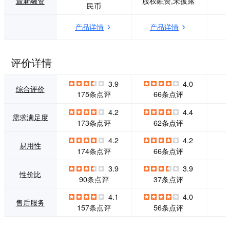
最新融资
股权融资,未披露
民币
办公应用需求、实
务，能够帮助顾客
现不同行业深度诉
从容面对快速应变
产品详情
产品详情
求的、易用性很强
的商业环境和利用
的SaaS企业级应用
信息及知识资本提
平台。
升竞争力，实现业
务流程与IT技术的
评价详情
完美结合，有效管
理变革。并从IT维
3.9
4.0
护中解放出来，大
综合评价
175条点评
66条点评
幅度降低了运营成
本，更集中资源与
4.2
4.4
精力，专注发展其
需求满足度
173条点评
62条点评
自身的核心业务，
确保组织快速持续
4.2
4.2
和健康成长。 </p>
易用性
174条点评
66条点评
<p>作为中国知识
管理专业服务的领
3.9
3.9
导厂商，蓝凌将在
性价比
90条点评
37条点评
对客户业务的良好
理解基础上，不断
4.1
4.0
售后服务
研究企业的发展模
157条点评
56条点评
式、业界知识管理
发展的最新理论，