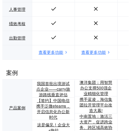
人事管理
绩效考核
出勤管理
查看更多功能
查看更多功能
案例
澳洋集团：用智慧
我国首批出境游试
办公支撑500强企
点企业——carry旅
业精细化管理
游路线垂直评估
携手蓝凌，海信集
【签约】中国电信
团拉开管理平台改
携手泛微eteams，
产品案例
造大幕!
开启信息化办公新
中南置地：激活三
时代
大资产，促进跨业
这是偏见！企业大
务、跨区域高效协
≠拖拉