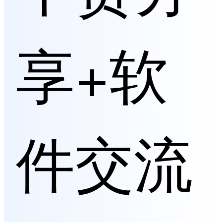
享+软
件交流