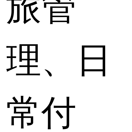
旅管
理、日
常付