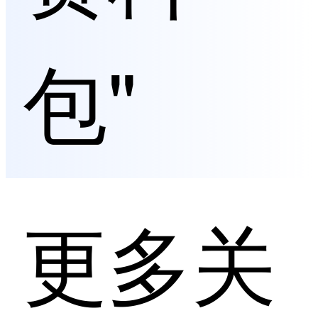
包"
更多关