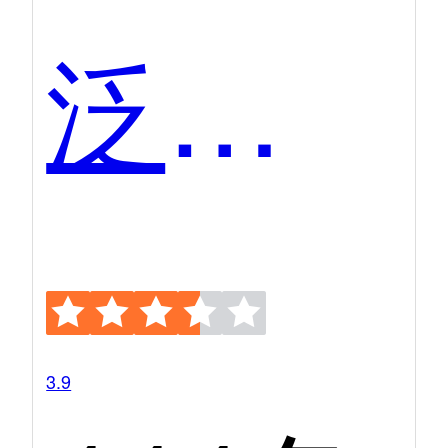
泛微OA
3.9