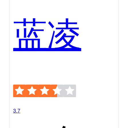
蓝凌
3.7