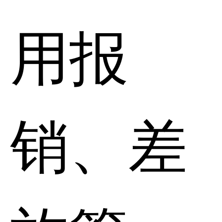
用报
销、差