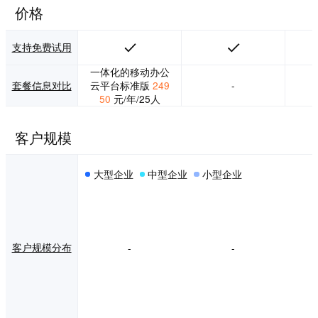
坚持科学的方法，
价格
服务于每一客
户。“以每一天的进
步和创新”，努力将
支持免费试用
蓝凌打造成用户满
意的知识化、信息
一体化的移动办公
化服务优秀品牌。
套餐信息对比
云平台标准版
249
-
&nbsp;</p>
50
元/年/25人
客户规模
大型企业
中型企业
小型企业
客户规模分布
-
-