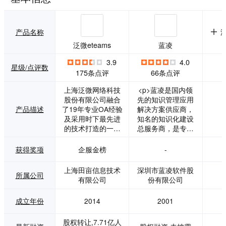
产品名称
泛微eteams
蓝凌
3.9
4.0
星级/点评数
175条点评
66条点评
上海泛微网络科技
<p>蓝凌是国内领
股份有限公司融合
先的知识管理应用
产品描述
了19年专业OA经验
解决方案供应商，
及采用时下最先进
知名的知识化建设
的技术打造的一款
总服务商，是专业
轻量级的一体化移
从事知识管理咨
动办公云平台。</p
询、软件研发、实
获得奖项
企服金榜
-
><p>从界面的简洁
施、技术服务的高
清新设计，操作的
新技术企业。蓝凌
上海田亩信息技术
深圳市蓝凌软件股
所属公司
极致体验，到支持
以管理咨询业和IT
有限公司
份有限公司
PC、移动、OpenA
业为依托，融合现
PI、第三方应用等
代IT技术和创新管
成立年份
2014
2001
多端口对接同步，e
理思想，为用户提
teams可谓是一款
供规范化、个性
股权转让,7.71亿人
满足企业所有基本
化、专业化的服