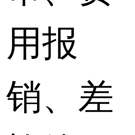
用报
销、差