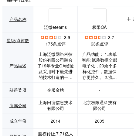
产品名称
泛微eteams
极限OA
3.9
3.7
星级/点评数
175条点评
63条点评
上海泛微网络科技
产品功能： 1.表单
股份有限公司融合
智能 纸质数据全部
产品描述
了19年专业OA经验
电子化，20余个多
及采用时下最先进
样化控件，数据保
的技术打造的一款
存更持久。 2.流程
轻量级的一体化移
多样 多样流程走
动办公云平台。</p
向，不同条件设置
获得奖项
企服金榜
-
><p>从界面的简洁
组合，满足各种复
清新设计，操作的
杂办公需求。 3.权
上海田亩信息技术
北京极限通科技有
所属公司
极致体验，到支持
限控制 权限明确，
有限公司
限公司
PC、移动、OpenA
权责分明，数据更
PI、第三方应用等
安全，管理更清
成立年份
2014
2005
多端口对接同步，e
晰。 4.报表统计 流
teams可谓是一款
程数据持久保存，
股权转让,7.71亿人
满足企业所有基本
可导出或生成报