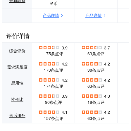
最新融资
-
民币
办公应用需求、实
表，让数据成为生
现不同行业深度诉
产力。 5.数据归档
产品详情
产品详情
求的、易用性很强
历史数据可归档，
的SaaS企业级应用
方便以后查看，优
平台。
化当前系统性能。
评价详情
3.9
3.7
综合评价
175条点评
63条点评
4.2
4.2
需求满足度
173条点评
38条点评
4.2
4.2
易用性
174条点评
63条点评
3.9
4.3
性价比
90条点评
18条点评
4.1
4.2
售后服务
157条点评
63条点评