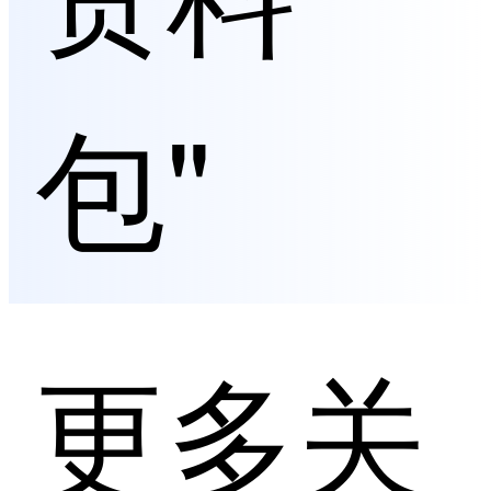
包"
更多关