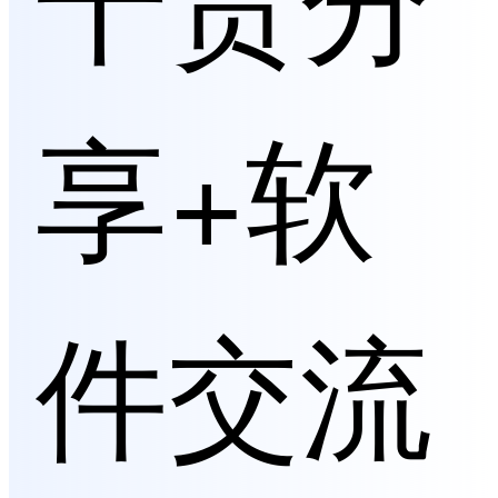
享+软
件交流