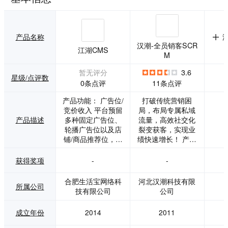
产品名称
汉潮-全员销客SCR
江湖CMS
M
暂无评分
3.6
星级/点评数
0条点评
11条点评
产品功能： 广告位/
打破传统营销困
竞价收入 平台预留
局，布局专属私域
产品描述
多种固定广告位、
流量，高效社交化
轮播广告位以及店
裂变获客，实现业
铺/商品推荐位，大
绩快速增长！ 产品
量商家入驻后还可
六大核心价值： 坐
进行搜索结果的排
商变网商，财源达
获得奖项
-
-
名竞价收费。 平台
三江，员工不出
自营收入 平台自营
门，生意做万家 推
合肥生活宝网络科
河北汉潮科技有限
所属公司
商城更具权威性，
广-全员营销 为每
技有限公司
公司
轻松赚取商品差
个员工各开一个
价。 商品销售抽成
店，并配置丰富的
成立年份
2014
2011
平台上的所有在售
营销推广工具 运
入驻/服务年费 商家
营-私域流量 将每