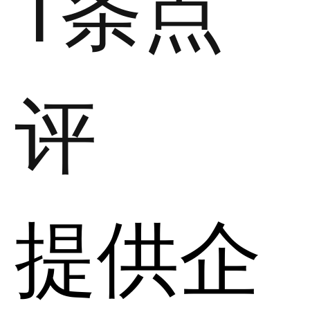
1条点
评
提供企