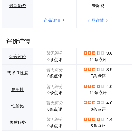
入驻、会员增值在
个员工都打造成企
最新融资
-
未融资
平台知名后可收年
业的客户流量池 裂
费 平台延伸价值 基
变-全民分销 员工
产品详情
产品详情
于用户及品牌效应
导购，老客拉新，
后投融资会为平台
粉丝变渠道，客户
产生更大价值
轻松裂变 激励-推
广任务下发 量化日
评价详情
常任务，激发员工
销售潜能，改变动
暂无评分
3.6
力懈怠 沉淀-客户
综合评价
0条点评
11条点评
画像 洞察行为轨
迹，自动客户标
暂无评分
3.9
需求满足度
签，千人千面精细
0条点评
7条点评
化管理 转化-高效
复购 推广工具配合
暂无评分
4.0
易用性
促销活动，刺激消
0条点评
11条点评
费欲望，推动在线
下单
暂无评分
4.0
性价比
0条点评
6条点评
暂无评分
4.4
售后服务
0条点评
8条点评