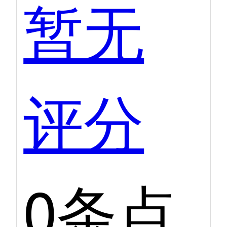
暂无
评分
0条点