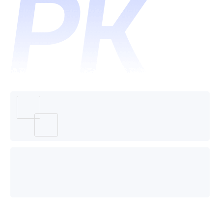
互动和
好用？
eBuy宜
百-客户