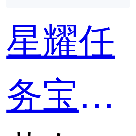
用？
星耀任
务宝和