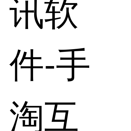
讯软
件-手
淘互