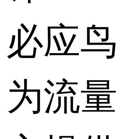
必应鸟
为流量