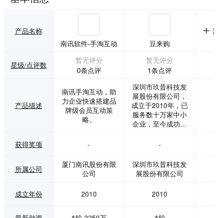
产品名称
南讯软件-手淘互动
豆来购
暂无评分
暂无评分
星级/点评数
0条点评
1条点评
深圳市玖昔科技发
南讯手淘互动，助
展股份有限公司，
力企业快速搭建品
产品描述
成立于2010年，已
牌级会员互动策
服务数十万家中小
略。
企业，至今成功研
发包括政务、银
行、证券、教育、
获得奖项
-
-
家居、商超、快消
等近50个行业微信
厦门南讯股份有限
深圳市玖昔科技发
所属公司
解决方案，是国内
公司
展股份有限公司
早期涉及移动互联
网业务的企业之
成立年份
2010
2010
一，专注于为中小
微企业提供互联网
营销服务的创新型
最新融资
A轮,2250万
A轮