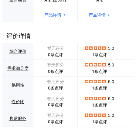
企业。 公司旗下爱
豆子平台，是一个
产品详情
产品详情
云Saas服务平台，
为企业用户提供经
典有趣、精美易用
的营销工具，以优
评价详情
质周全的产品与服
务，帮助传统服务
暂无评分
5.0
企业快速进行电子
综合评价
0条点评
1条点评
商务运营化，提高
沟通效率，一站式
暂无评分
5.0
需求满足度
解决企业微信、微
0条点评
1条点评
商城、移动互联网
营销难题，让微信
暂无评分
5.0
易用性
营销更简单，使传
0条点评
1条点评
统企业转型革新，
成功拥抱移动互联
暂无评分
5.0
性价比
网。
0条点评
1条点评
暂无评分
5.0
售后服务
0条点评
1条点评