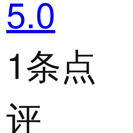
5.0
1条点
评