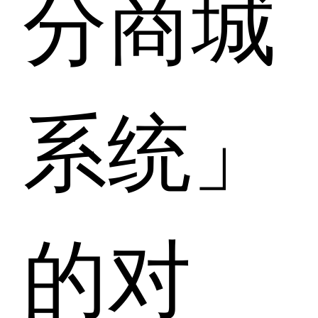
分商城
系统」
的对