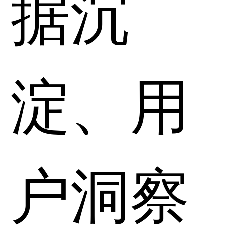
据沉
淀、用
户洞察