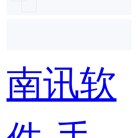
洽客哪
个好
南讯软
用？
件-手淘