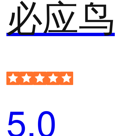
必应鸟
5.0