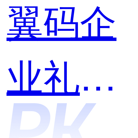
翼码企
用？
业礼品
卡和星