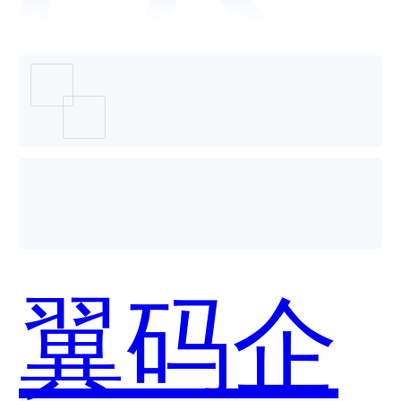
胜业财
哪个好
翼码企