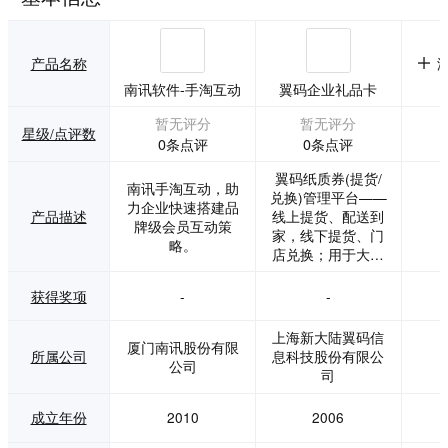
产品名称
南讯软件-手淘互动
翼码企业礼品卡
暂无评分
暂无评分
星级/点评数
0条点评
0条点评
翼码纸质券(提货/
南讯手淘互动，助
兑换)管理平台——
力企业快速搭建品
产品描述
线上提货、配送到
牌级会员互动策
家，线下提货、门
略。
店兑换；用于大闸
蟹、海鲜、果蔬、
茶叶、大米、燕
获得奖项
-
-
窝、蛋糕、月饼等
提货用途。为超过5
上海新大陆翼码信
厦门南讯股份有限
000家企业提供专
所属公司
息科技股份有限公
公司
业线上线下提货解
司
决方案，以助力企
业销售增长为目
成立年份
2010
2006
标，融合全行业商
业馈赠营销场景，