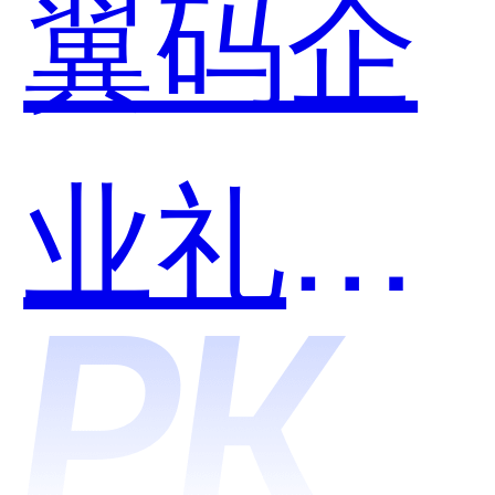
翼码企
哪个好
业礼品
用？
卡和先