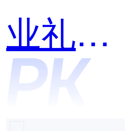
用？
业礼品
卡和犀