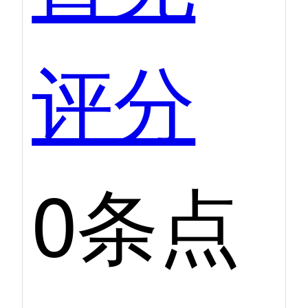
评分
0条点