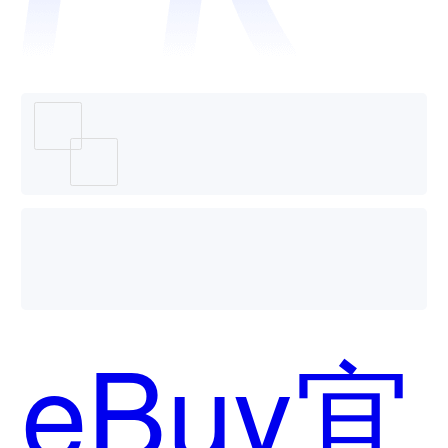
海商擎
哪个好
eBuy宜