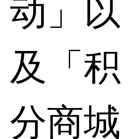
动」以
及「积
分商城