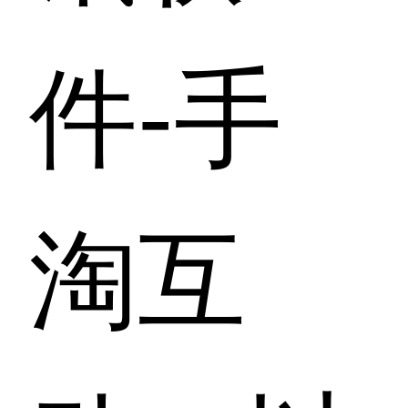
件-手
淘互