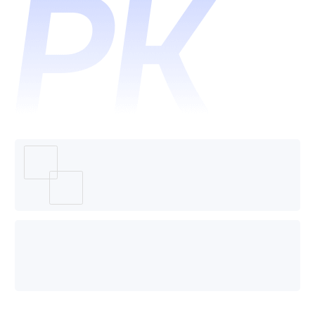
卡和万
店掌哪
个好