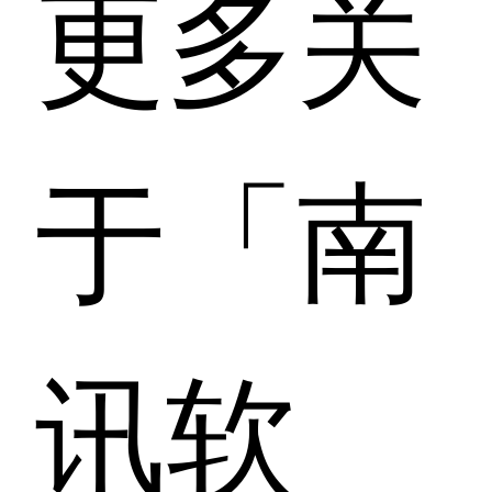
更多关
于「南
讯软