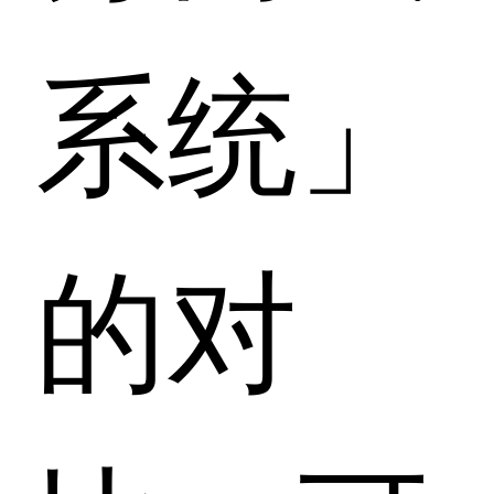
系统」
的对