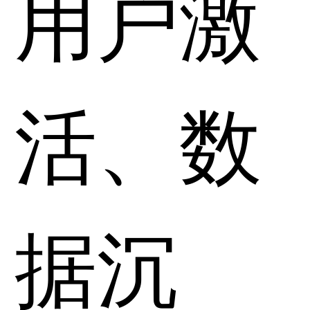
用户激
活、数
据沉