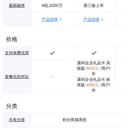
提供全品类虚拟纸
最新融资
A轮,2250万
新三板上市
质礼品券，为零售
企业解决券码生
产品详情
产品详情
存、调拨管理、门
店兑换、销售维
护、物流跟踪等一
站式企业服务。为
价格
了帮助您更好地梳
理需求与场景，提
支持免费试用
供针对性的解决方
案欢迎与我们的售
翼码企业礼品卡 高
前客服沟通（186-
级版
9800元
/用户/
0212-2406）预约
年
线上或线下产品演
套餐信息对比
-
翼码企业礼品卡 标
示。
准版
4980元
/用户/
年
分类
共有分类
积分商城系统