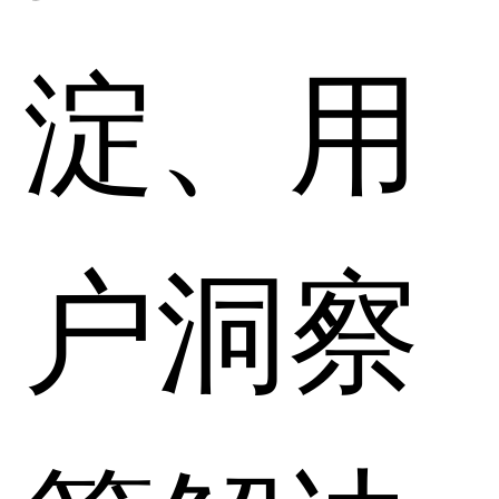
淀、用
户洞察