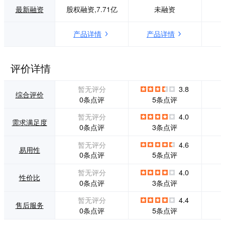
有效关联并加之利
专业研发团队对系
最新融资
股权融资,7.71亿
未融资
用，同时又能规范
统进行二次开发，
化管理，这是各个
满足企事业单位的
产品详情
产品详情
组织面临的新挑
个性化需求。 3.系
战。泛微借助数字
统对接： 系统对外
化的手段，提升档
提供API接口，可与
案收集、整理、鉴
OA、ERP、SAP等
评价详情
定、利用、销毁等
其他系统的数据传
各个阶段的不同管
输对接。 4.集成：
暂无评分
3.8
理要求，为组织的
支持集成扫描仪和
综合评价
0条点评
5条点评
档案管理提供全新
高拍仪,可将纸质档
管理模式。
案扫描为电子档
暂无评分
4.0
需求满足度
案，直接存储于系
0条点评
3条点评
统中，并与档案目
录进行挂接；支持L
暂无评分
4.6
易用性
DAP/AD/DOMINO
0条点评
5条点评
用户集成；全面兼
容IE、火狐、谷歌
暂无评分
4.0
性价比
等主流浏览器。 5.
0条点评
3条点评
移动端： 系统支持
通过移动端进行访
暂无评分
4.4
售后服务
问，可随时随地进
0条点评
5条点评
行档案的查看、阅