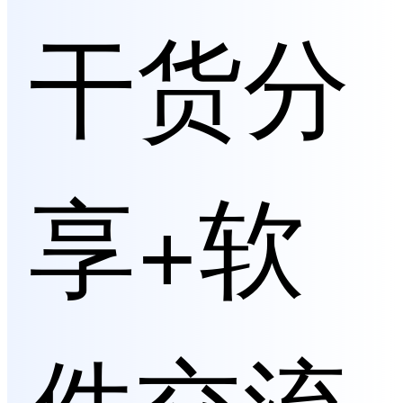
干货分
享+软
件交流