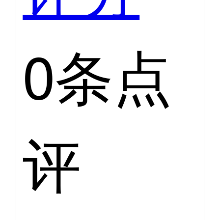
0条点
评