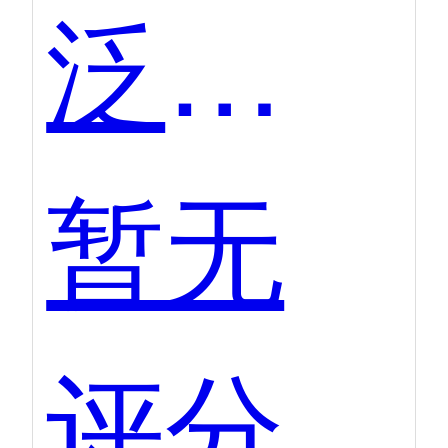
泛微·文书定
暂无
评分