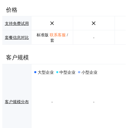
读、借阅审批等操
作。 6.团队： 经验
价格
丰富的实施团队，
将实施的成本以及
风险降到更低；建
支持免费试用
立了网状的遍布全
国的服务体系，服
标准版
联系客服
/
套餐信息对比
-
务团队久经考验，
套
成功为众多客户进
行服务。
客户规模
大型企业
中型企业
小型企业
客户规模分布
-
-