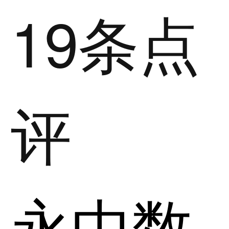
19条点
评
永中数