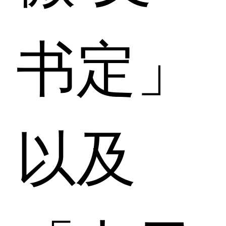
书定」
以及