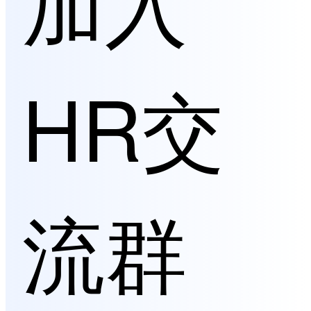
加入
HR交
流群