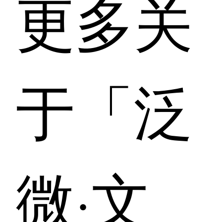
更多关
于「泛
微·文