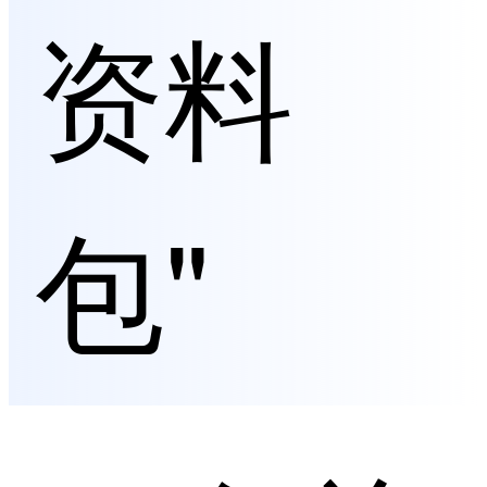
资料
包"