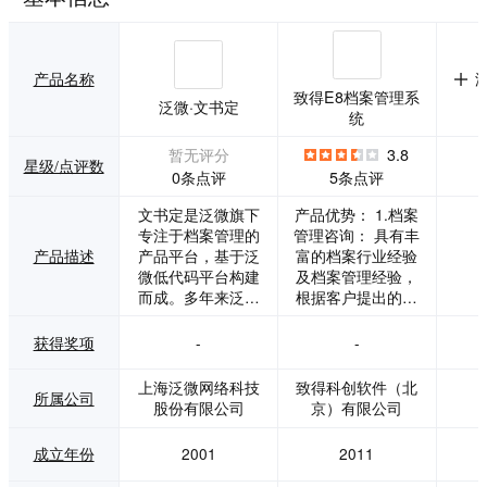
产品名称
致得E8档案管理系
泛微·文书定
统
暂无评分
3.8
星级/点评数
0条点评
5条点评
文书定是泛微旗下
产品优势： 1.档案
专注于档案管理的
管理咨询： 具有丰
产品描述
产品平台，基于泛
富的档案行业经验
微低代码平台构建
及档案管理经验，
而成。多年来泛微
根据客户提出的问
帮助众多客户实现
题提供专业的档案
了关于合同、费
管理规范、档案信
获得奖项
-
-
用、项目、公文等
息化、档案数字化
业务应用场景的线
等相关咨询服务。
上海泛微网络科技
致得科创软件（北
所属公司
上化管理，但随着
2.定制开发： 可根
股份有限公司
京）有限公司
数字化进程的加快
据企事业单位具体
推进，如何将业务
现状以及详细需
成立年份
2001
2011
开展过程中所涉及
求，做出具有针对
到的档案资料进行
性的定制方案，由