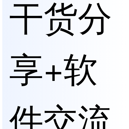
干货分
享+软
件交流