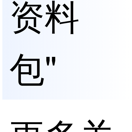
资料
包"