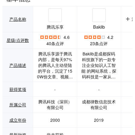
产品名称
腾讯乐享
Baklib
4.6
4.2
星级/点评数
40条点评
23条点评
腾讯乐享源于腾讯
Baklib是成都探码
内部，是每天97%
科技旗下的一款专
产品描述
的腾讯人主动登陆
注企业知识人工智
的平台，沉淀了15
能 的网站系统，探
0W份文章、视频内
码科技是一家从事
容，其中80%是腾
大数据及人工智能
讯内部原创内容干
的科技公司，成立
获得奖项
-
-
货，每个月内部乐
于2015年。 Baklib
享总浏览数超5000
是一款在线的知识
腾讯科技（深圳）
成都律数信息技术
所属公司
万。2017年起对外
库&文档管理工
有限公司
有限公司
提供一站式企业社
具，为超过1万家企
区。 具有知识库、
业，提供帮助中心
成立年份
2000
2019
问答、课堂、考
全生命周期解决方
试、活动、投票和
案。在线制作产品
论坛等核心应用。
手册、帮助中心、F
最新融资
尚未获投
-