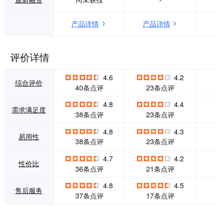
组件应用，按需选
AQ、Guide、知识
择，灵活配置。 系
库、产品介绍、开
产品详情
产品详情
列应用为企业知识
发文档、在线手
管理、学习培训、
册，并发布到网站
文化建设及企业沟
上。我们相信现代
通提供解决方案。
文档技术可通过改
评价详情
平台社交化是腾讯
善用户体验。来提
乐享的亮点之一，
高用户试用率和客
4.6
4.2
社交化已经成为Sa
户留存率。
综合评价
40条点评
23条点评
aS应用的发展趋
势，轻量化、社交
4.8
4.4
需求满足度
化的平台更能助力
38条点评
23条点评
企业高速发展。 服
务客户包括：宜家
4.8
4.3
易用性
中国、江苏省教育
38条点评
23条点评
厅、海底捞、德邦
物流、莉莉丝、百
4.7
4.2
性价比
果园、中国铜业
36条点评
21条点评
等。
4.8
4.5
售后服务
37条点评
17条点评