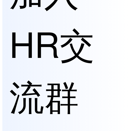
HR交
流群